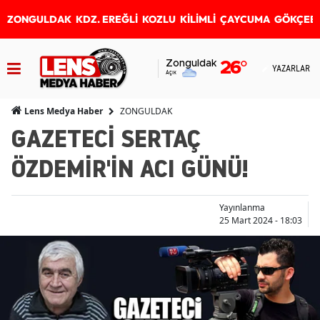
ZONGULDAK
KDZ. EREĞLİ
KOZLU
KİLİMLİ
ÇAYCUMA
GÖKÇEB
Zonguldak
26
°
YAZARLAR
Açık
ZONGULDAK
Lens Medya Haber
GAZETECİ SERTAÇ
ÖZDEMİR'İN ACI GÜNÜ!
Yayınlanma
25 Mart 2024 - 18:03