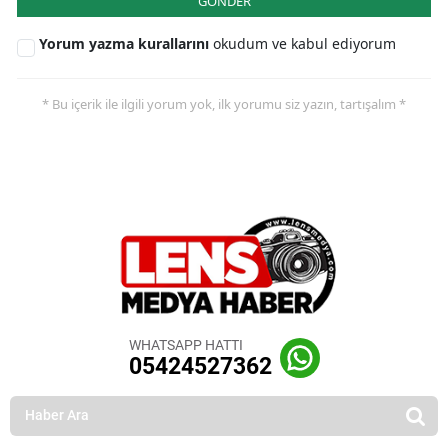
GÖNDER
Yorum yazma kurallarını
okudum ve kabul ediyorum
* Bu içerik ile ilgili yorum yok, ilk yorumu siz yazın, tartışalım *
WHATSAPP HATTI
05424527362