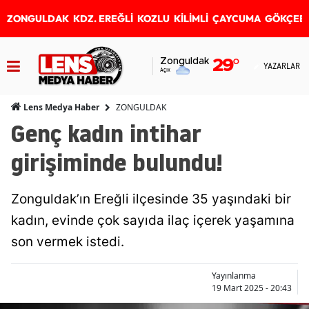
ZONGULDAK
KDZ. EREĞLİ
KOZLU
KİLİMLİ
ÇAYCUMA
GÖKÇEB
Zonguldak
29
°
YAZARLAR
Açık
ZONGULDAK
Lens Medya Haber
Genç kadın intihar
girişiminde bulundu!
Zonguldak’ın Ereğli ilçesinde 35 yaşındaki bir
kadın, evinde çok sayıda ilaç içerek yaşamına
son vermek istedi.
Yayınlanma
19 Mart 2025 - 20:43