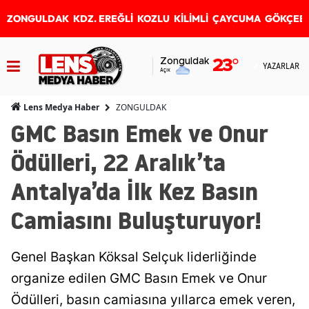
ZONGULDAK
KDZ. EREĞLİ
KOZLU
KİLİMLİ
ÇAYCUMA
GÖKÇEB
Zonguldak
23
°
YAZARLAR
Açık
ZONGULDAK
Lens Medya Haber
GMC Basın Emek ve Onur
Ödülleri, 22 Aralık’ta
Antalya’da İlk Kez Basın
Camiasını Buluşturuyor!
Genel Başkan Köksal Selçuk liderliğinde
organize edilen GMC Basın Emek ve Onur
Ödülleri, basın camiasına yıllarca emek veren,