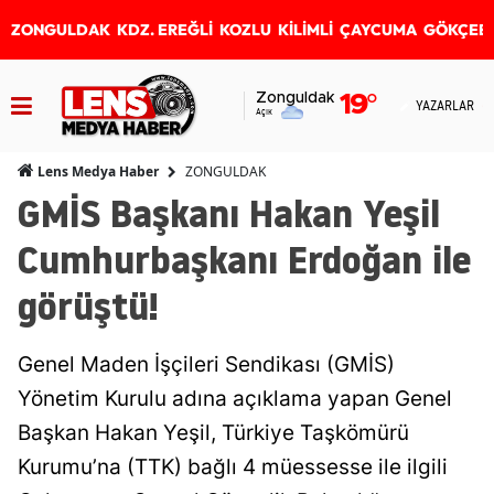
ZONGULDAK
KDZ. EREĞLİ
KOZLU
KİLİMLİ
ÇAYCUMA
GÖKÇEB
Zonguldak
19
°
YAZARLAR
Açık
ZONGULDAK
Lens Medya Haber
GMİS Başkanı Hakan Yeşil
Cumhurbaşkanı Erdoğan ile
görüştü!
Genel Maden İşçileri Sendikası (GMİS)
Yönetim Kurulu adına açıklama yapan Genel
Başkan Hakan Yeşil, Türkiye Taşkömürü
Kurumu’na (TTK) bağlı 4 müessesse ile ilgili