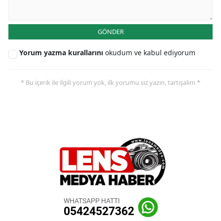
GÖNDER
Yorum yazma kurallarını
okudum ve kabul ediyorum
* Bu içerik ile ilgili yorum yok, ilk yorumu siz yazın, tartışalım *
WHATSAPP HATTI
05424527362