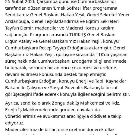
25 Şubat 2026 Çarşamba günü ise Cumhurbaşkanlığı 
tarafından düzenlenen ‘Emek Sofrası’ iftar programına 
Sendikamız Genel Başkanı Hakan Yeşil, Genel Sekreter Yener 
Arslanbuğa, Genel Teşkilatlandırma ve Eğitim Sekreteri 
Tayfun Demir, madenciler ve Madenci Korosu katılım 
sağlamıştır. Program sırasında TÜRK-İŞ Genel Başkanı 
Ergün Atalay ve Genel Başkanımız Hakan Yeşil, konuyu 
Cumhurbaşkanı Recep Tayyip Erdoğan’a aktarmıştır. Genel 
Başkanımız Hakan Yeşil, görüşme sırasında TTK’da yaşanan 
süreç hakkında Cumhurbaşkanı Erdoğan’a bilgilendirmede 
bulunarak, sorunun bir an önce çözülmesi ve üretime 
devam edilmesi konusunda destek talep etmiştir. 
Cumhurbaşkanı Erdoğan, konuyu Enerji ve Tabii Kaynaklar 
Bakanı ile Çalışma ve Sosyal Güvenlik Bakanıyla bizzat 
görüşeceğini ifade ederek konuyla ilgileneceğini belirtmiştir.
Ayrıca, sendika olarak Zonguldak İş Mahkemesi ve Kdz. 
Ereğli İş Mahkemelerinde görülen davaları da 
yöneticilerimiz ve avukatımız aracılığıyla ciddiyetle takip 
ediyoruz.
Madencilerimiz de bir an önce üretime dönerek ülke 