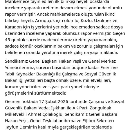
Mahkemece tayin edilen ilk bilirkişi heyeti ocaklarda 
inceleme yaparak üretimin devam etmesi yönünde olumlu 
rapor vermiştir. Ancak mahkemelerce oluşturulan ikinci 
bilirkişi heyeti, Armutçuk için olumlu, Kozlu, Üzülmez ve 
Karadon için iş yerlerini yerinde incelemeden sadece dosya 
üzerinden inceleme yaparak olumsuz rapor vermiştir. Geçen 
45 günlük sürede madencilerimiz üretim yapamamakta, 
sadece kömür ocaklarının bakım ve zorunlu çalışmaları için 
belirlenen oranda yeraltına inerek çalışma yapılmaktadır.
Sendikamız Genel Başkanı Hakan Yeşil ve Genel Merkez 
Yöneticilerimiz, sürecin başından bugüne kadar Enerji ve 
Tabii Kaynaklar Bakanlığı ile Çalışma ve Sosyal Güvenlik 
Bakanlığı yetkilileri başta olmak üzere, milletvekilleri, 
kurum yöneticileri ve siyasi parti yöneticileriyle 
görüşmelerini sürdürmektedir.
Gelinen noktada 17 Şubat 2026 tarihinde Çalışma ve Sosyal 
Güvenlik Bakanı Vedat Işıkhan ile AK Parti Zonguldak 
Milletvekili Ahmet Çolakoğlu, Sendikamız Genel Başkanı 
Hakan Yeşil, Genel Teşkilatlandırma ve Eğitim Sekreteri 
Tayfun Demir’in katılımıyla gerçekleştirilen toplantıda 