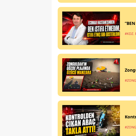
“BEN
#KDZ. 
Zong
#ZONG
Kontr
#ZONG