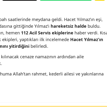
abah saatlerinde meydana geldi. Hacet Yılmaz’ın eşi,
asına gittiğinde Yılmaz’ı
hareketsiz halde
buldu.
dın, hemen
112 Acil Servis ekiplerine
haber verdi. Kıs
 ekipleri, yaptıkları ilk incelemede
Hacet Yılmaz’ın
ını yitirdiğini
belirledi.
n kılınacak cenaze namazının ardından aile
k.
uma Allah’tan rahmet, kederli ailesi ve yakınlarına