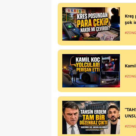
Kreş 
şok i
#ZONG
Kamil
#ZONG
“TAH
UNS
#ZONG