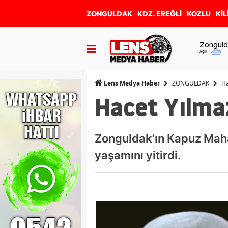
ZONGULDAK
KDZ. EREĞLİ
KOZLU
KİL
Zonguld
Açık
ZONGULDAK
Ha
Lens Medya Haber
Hacet Yılmaz
Zonguldak’ın Kapuz Mahal
yaşamını yitirdi.