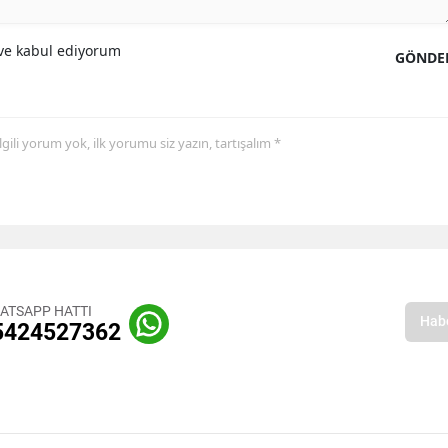
e kabul ediyorum
GÖNDE
 ilgili yorum yok, ilk yorumu siz yazın, tartışalım *
ATSAPP HATTI
5424527362