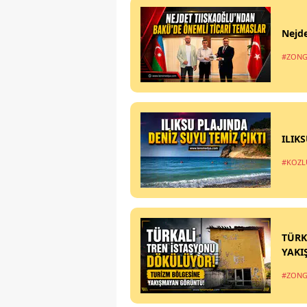
Nejde
#ZONG
ILIK
#KOZL
TÜRK
YAKI
#ZONG