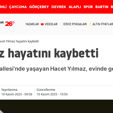
İMLİ
ÇAYCUMA
GÖKÇEBEY
DEVREK
ALAPLI
SPOR
BARTIN
ak
26
°
YAZARLAR
VİDEOLAR
DÖVİZ PİYASALARI
ALTIN FİYATLAR
cet Yılmaz hayatını kaybetti
 hayatını kaybetti
lesi’nde yaşayan Hacet Yılmaz, evinde geç
Yayınlanma
Güncellenme
10 Kasım 2025 - 09:56
10 Kasım 2025 - 10:50