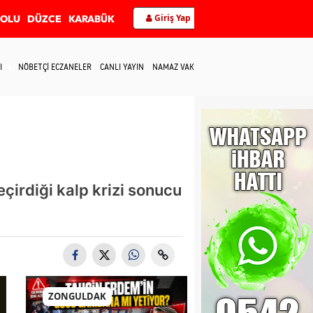
Giriş Yap
BOLU
DÜZCE
KARABÜK
I
NÖBETÇİ ECZANELER
CANLI YAYIN
NAMAZ VAKİTLERİ
İLETİŞİM
irdiği kalp krizi sonucu
ZONGULDAK