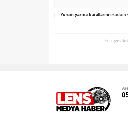
Yorum yazma kurallarını
okudum v
* Bu içerik ile
WH
0