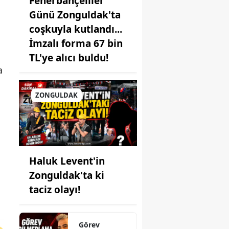
Fenerbahçeliler
Günü Zonguldak'ta
coşkuyla kutlandı...
İmzalı forma 67 bin
TL'ye alıcı buldu!
a
ZONGULDAK
Haluk Levent'in
Zonguldak'ta ki
taciz olayı!
Görev