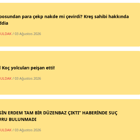
posundan para çekp nakde mi çevirdi? Kreş sahibi hakkında
ddia
ULDAK
/ 03 Ağustos 2026
 Koç yolcuları peişan etti!
ULDAK
/ 03 Ağustos 2026
SİN ERDEM TAM BİR DÜZENBAZ ÇIKTI” HABERİNDE SUÇ
URU BULUNMADI
ULDAK
/ 03 Ağustos 2026