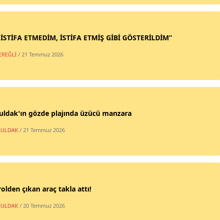
 İSTİFA ETMEDİM, İSTİFA ETMİŞ GİBİ GÖSTERİLDİM”
EREĞLİ
/ 21 Temmuz 2026
uldak'ın gözde plajında üzücü manzara
ULDAK
/ 21 Temmuz 2026
olden çıkan araç takla attı!
ULDAK
/ 20 Temmuz 2026