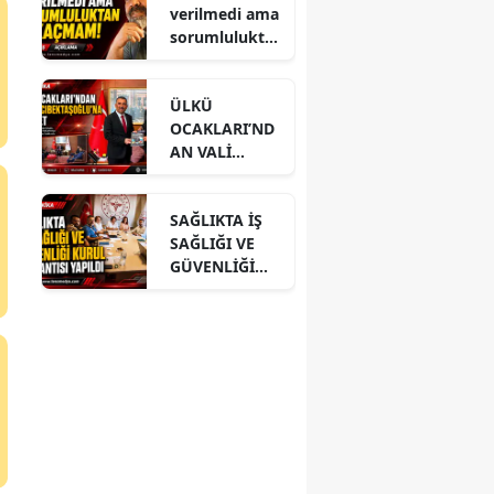
verilmedi ama
sorumlulukta
n kaçmam!
ÜLKÜ
OCAKLARI’ND
AN VALİ
HACIBEKTAŞO
ĞLU’NA
SAĞLIKTA İŞ
ZİYARET
SAĞLIĞI VE
GÜVENLİĞİ
KURUL
TOPLANTISI
YAPILDI