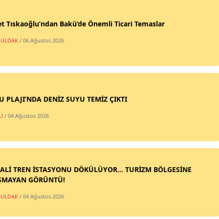
t Tıskaoğlu’ndan Bakü’de Önemli Ticari Temaslar
ULDAK
/ 06 Ağustos 2026
SU PLAJI’NDA DENİZ SUYU TEMİZ ÇIKTI
U
/ 04 Ağustos 2026
ALİ TREN İSTASYONU DÖKÜLÜYOR... TURİZM BÖLGESİNE
ŞMAYAN GÖRÜNTÜ!
ULDAK
/ 04 Ağustos 2026