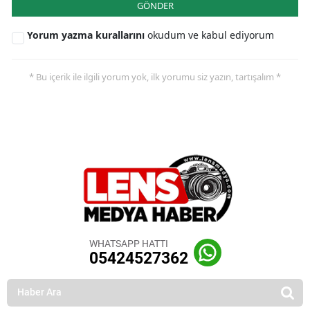
GÖNDER
Yorum yazma kurallarını
okudum ve kabul ediyorum
* Bu içerik ile ilgili yorum yok, ilk yorumu siz yazın, tartışalım *
WHATSAPP HATTI
05424527362