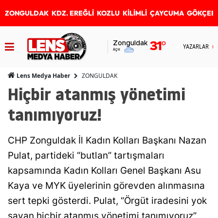
ZONGULDAK
KDZ. EREĞLİ
KOZLU
KİLİMLİ
ÇAYCUMA
GÖKÇEB
Zonguldak
31
°
YAZARLAR
Açık
ZONGULDAK
Lens Medya Haber
Hiçbir atanmış yönetimi
tanımıyoruz!
CHP Zonguldak İl Kadın Kolları Başkanı Nazan
Pulat, partideki “butlan” tartışmaları
kapsamında Kadın Kolları Genel Başkanı Asu
Kaya ve MYK üyelerinin görevden alınmasına
sert tepki gösterdi. Pulat, “Örgüt iradesini yok
sayan hiçbir atanmış yönetimi tanımıyoruz”