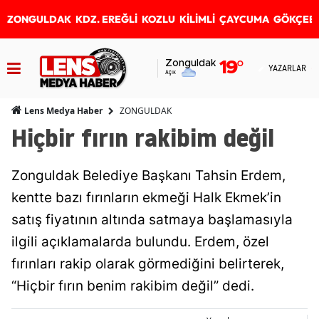
ZONGULDAK
KDZ. EREĞLİ
KOZLU
KİLİMLİ
ÇAYCUMA
GÖKÇEB
Zonguldak
19
°
YAZARLAR
Açık
ZONGULDAK
Lens Medya Haber
Hiçbir fırın rakibim değil
Zonguldak Belediye Başkanı Tahsin Erdem,
kentte bazı fırınların ekmeği Halk Ekmek’in
satış fiyatının altında satmaya başlamasıyla
ilgili açıklamalarda bulundu. Erdem, özel
fırınları rakip olarak görmediğini belirterek,
“Hiçbir fırın benim rakibim değil” dedi.