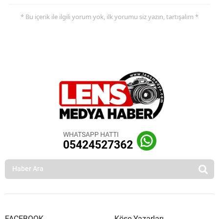
* Bu içerik ile ilgili yorum yok, ilk yorumu siz yazın, tartışalım *
WHATSAPP HATTI
05424527362
FACEBOOK
Köşe Yazarları