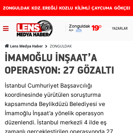
ZONGULDAK
KDZ. EREĞLİ
KOZLU
KİLİMLİ
ÇAYCUMA
GÖKÇEB
Zonguldak
19
°
YAZARLAR
Açık
ZONGULDAK
Lens Medya Haber
İMAMOĞLU İNŞAAT’A
OPERASYON: 27 GÖZALTI
İstanbul Cumhuriyet Başsavcılığı
koordinesinde yürütülen soruşturma
kapsamında Beylikdüzü Belediyesi ve
İmamoğlu İnşaat’a yönelik operasyon
düzenlendi. İstanbul merkezli 4 ilde eş
zamanlı gerçekleştirilen operasyonda 27