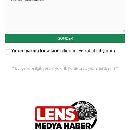
GÖNDER
Yorum yazma kurallarını
okudum ve kabul ediyorum
* Bu içerik ile ilgili yorum yok, ilk yorumu siz yazın, tartışalım *