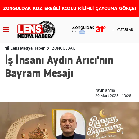
ZONGULDAK
KDZ. EREĞLİ
KOZLU
KİLİMLİ
ÇAYCUMA
GÖKÇEB
Zonguldak
31
°
YAZARLAR
Açık
ZONGULDAK
Lens Medya Haber
İş İnsanı Aydın Arıcı'nın
Bayram Mesajı
Yayınlanma
29 Mart 2025 - 13:28