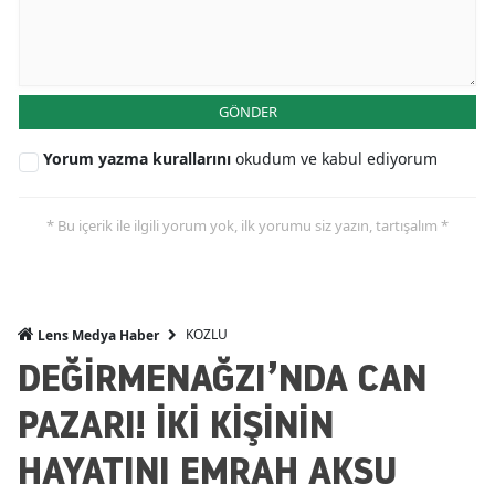
GÖNDER
Yorum yazma kurallarını
okudum ve kabul ediyorum
* Bu içerik ile ilgili yorum yok, ilk yorumu siz yazın, tartışalım *
KOZLU
Lens Medya Haber
DEĞİRMENAĞZI’NDA CAN
PAZARI! İKİ KİŞİNİN
HAYATINI EMRAH AKSU