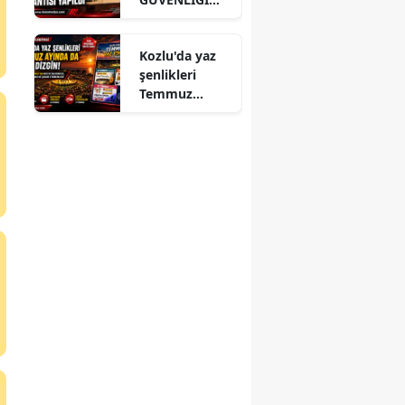
KURUL
TOPLANTISI
Kozlu'da yaz
YAPILDI
şenlikleri
Temmuz
ayında da dolu
dizgin devam
ediyor!