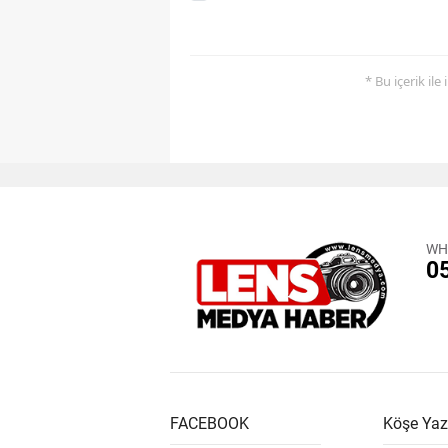
* Bu içerik ile
WH
0
FACEBOOK
Köşe Yaz