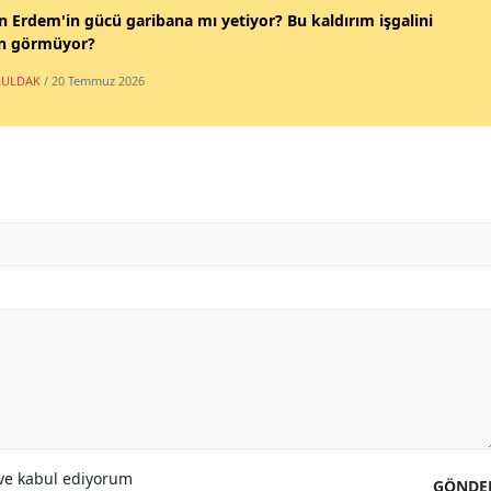
n Erdem'in gücü garibana mı yetiyor? Bu kaldırım işgalini
n görmüyor?
ULDAK
/ 20 Temmuz 2026
e kabul ediyorum
GÖNDE