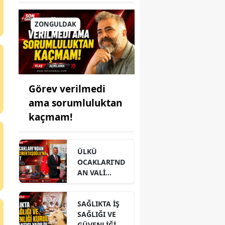
ZONGULDAK
Görev verilmedi
ama sorumluluktan
kaçmam!
ÜLKÜ
OCAKLARI’ND
AN VALİ
HACIBEKTAŞO
ĞLU’NA
SAĞLIKTA İŞ
ZİYARET
SAĞLIĞI VE
GÜVENLİĞİ