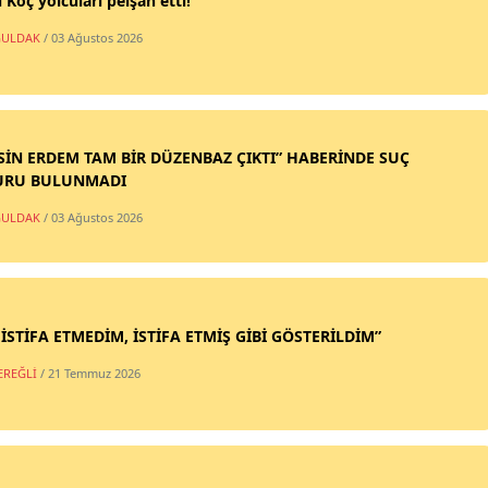
 Koç yolcuları peişan etti!
ULDAK
/ 03 Ağustos 2026
SİN ERDEM TAM BİR DÜZENBAZ ÇIKTI” HABERİNDE SUÇ
URU BULUNMADI
ULDAK
/ 03 Ağustos 2026
 İSTİFA ETMEDİM, İSTİFA ETMİŞ GİBİ GÖSTERİLDİM”
EREĞLİ
/ 21 Temmuz 2026