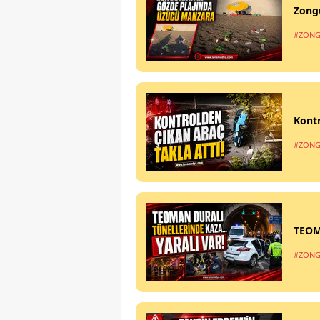
Zong
#ZONG
Kontr
#ZONG
TEOM
#ZONG