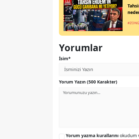
Tahsi
nede
#ZONG
Yorumlar
İsim*
Yorum Yazın (500 Karakter)
Yorum yazma kurallarını
okudum v