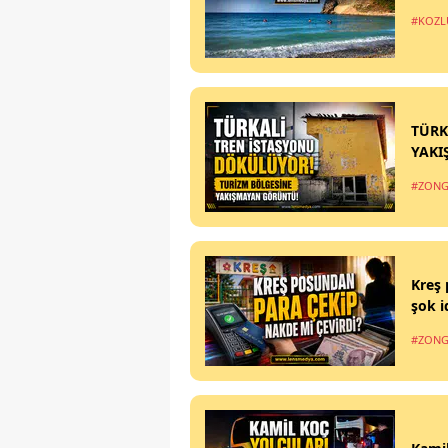
#KOZL
TÜRK
YAKI
#ZONG
Kreş 
şok i
#ZONG