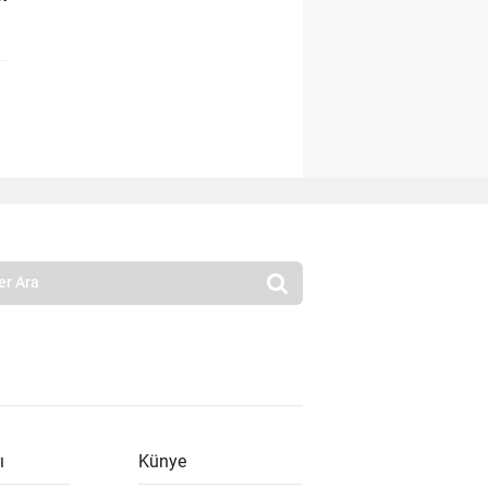
ı
Künye