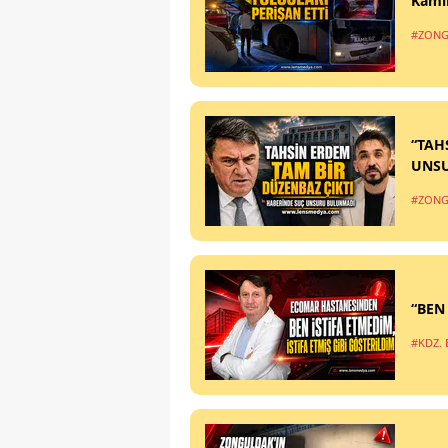
Kamil
#ZONG
“TAH
UNS
#ZONG
“BEN
#KDZ. 