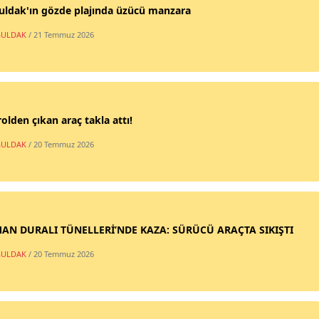
uldak'ın gözde plajında üzücü manzara
ULDAK
/ 21 Temmuz 2026
olden çıkan araç takla attı!
ULDAK
/ 20 Temmuz 2026
AN DURALI TÜNELLERİ’NDE KAZA: SÜRÜCÜ ARAÇTA SIKIŞTI
ULDAK
/ 20 Temmuz 2026