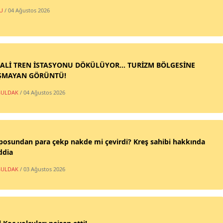
U
/ 04 Ağustos 2026
ALİ TREN İSTASYONU DÖKÜLÜYOR... TURİZM BÖLGESİNE
ŞMAYAN GÖRÜNTÜ!
ULDAK
/ 04 Ağustos 2026
posundan para çekp nakde mi çevirdi? Kreş sahibi hakkında
ddia
ULDAK
/ 03 Ağustos 2026