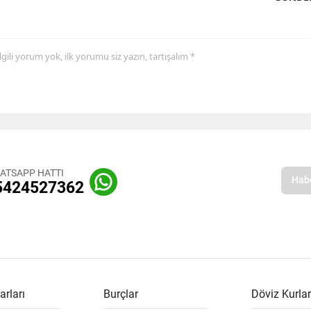
 ilgili yorum yok, ilk yorumu siz yazın, tartışalım *
ATSAPP HATTI
5424527362
arları
Burçlar
Döviz Kurlar