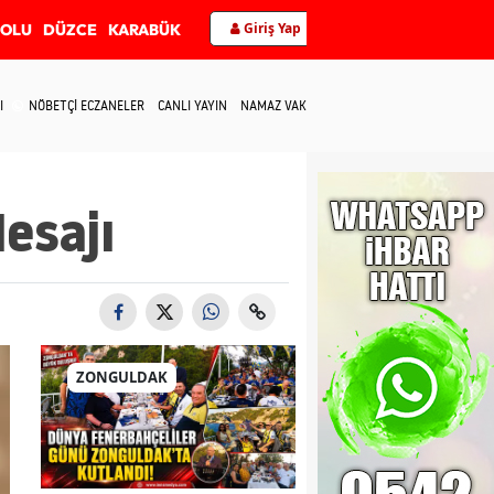
Giriş Yap
BOLU
DÜZCE
KARABÜK
I
NÖBETÇİ ECZANELER
CANLI YAYIN
NAMAZ VAKİTLERİ
İLETİŞİM
esajı
ZONGULDAK