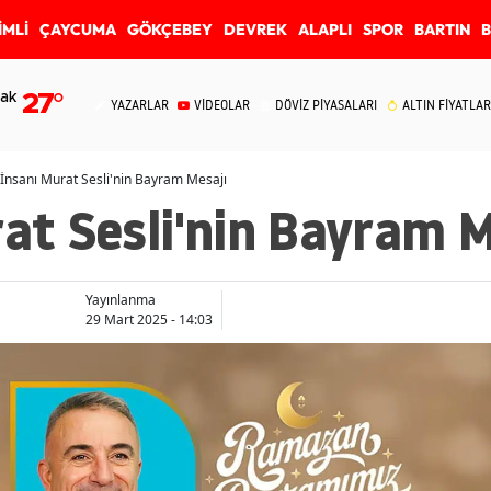
İMLİ
ÇAYCUMA
GÖKÇEBEY
DEVREK
ALAPLI
SPOR
BARTIN
ak
27
°
YAZARLAR
VİDEOLAR
DÖVİZ PİYASALARI
ALTIN FİYATLAR
 İnsanı Murat Sesli'nin Bayram Mesajı
rat Sesli'nin Bayram M
Yayınlanma
29 Mart 2025 - 14:03