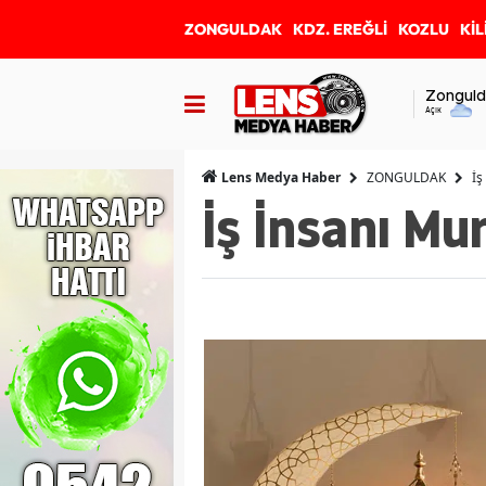
ZONGULDAK
KDZ. EREĞLİ
KOZLU
KİL
Zonguld
Açık
ZONGULDAK
İş
Lens Medya Haber
İş İnsanı Mu