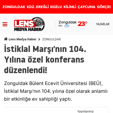
ZONGULDAK
KDZ. EREĞLİ
KOZLU
KİLİMLİ
ÇAYCUMA
GÖKÇEB
Zonguldak
23
°
YAZARLAR
Açık
ZONGULDAK
Lens Medya Haber
İstiklal Marşı'nın 104.
Yılına özel konferans
düzenlendi!
Zonguldak Bülent Ecevit Üniversitesi (BEÜ),
İstiklal Marşı'nın 104. yılına özel olarak anlamlı
bir etkinliğe ev sahipliği yaptı.
Yayınlanma