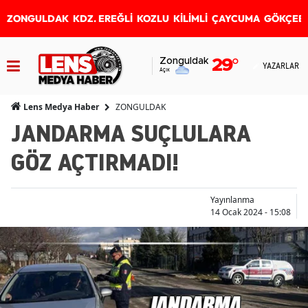
ZONGULDAK
KDZ. EREĞLİ
KOZLU
KİLİMLİ
ÇAYCUMA
GÖKÇEB
Zonguldak
29
°
YAZARLAR
Açık
ZONGULDAK
Lens Medya Haber
JANDARMA SUÇLULARA
GÖZ AÇTIRMADI!
Yayınlanma
14 Ocak 2024 - 15:08