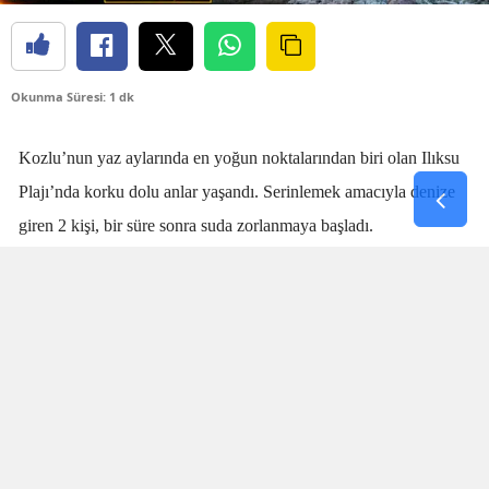
Okunma Süresi: 1 dk
Kozlu’nun yaz aylarında en yoğun noktalarından biri olan Ilıksu
Plajı’nda korku dolu anlar yaşandı. Serinlemek amacıyla denize
giren 2 kişi, bir süre sonra suda zorlanmaya başladı.
Denizdeki kişilerin boğulma tehlikesi geçirdiğini fark eden
cankurtaran
Talha Aydın
, zaman kaybetmeden harekete geçti.
Aydın’ın hızlı ve yerinde müdahalesi sayesinde boğulma tehlikesi
geçiren 2 kişi sudan çıkarıldı.
SANİYELERLE YARIŞTI
Olay sırasında plajda bulunan vatandaşlar da büyük panik yaşadı.