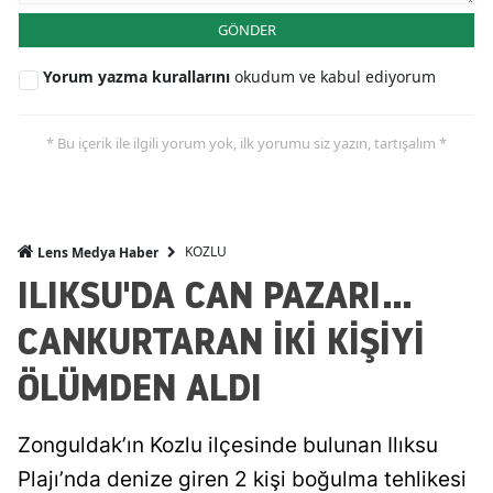
GÖNDER
Yorum yazma kurallarını
okudum ve kabul ediyorum
* Bu içerik ile ilgili yorum yok, ilk yorumu siz yazın, tartışalım *
KOZLU
Lens Medya Haber
ILIKSU'DA CAN PAZARI...
CANKURTARAN İKİ KİŞİYİ
ÖLÜMDEN ALDI
Zonguldak’ın Kozlu ilçesinde bulunan Ilıksu
Plajı’nda denize giren 2 kişi boğulma tehlikesi