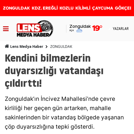
ZONGULDAK
KDZ. EREĞLİ
KOZLU
KİLİMLİ
ÇAYCUMA
GÖKÇEB
Zonguldak
19
°
YAZARLAR
Açık
ZONGULDAK
Lens Medya Haber
Kendini bilmezlerin
duyarsızlığı vatandaşı
çıldırttı!
Zonguldak’ın İncivez Mahallesi’nde çevre
kirliliği her geçen gün artarken, mahalle
sakinlerinden bir vatandaş bölgede yaşanan
çöp duyarsızlığına tepki gösterdi.