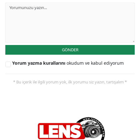
GÖNDER
Yorum yazma kurallarını
okudum ve kabul ediyorum
* Bu içerik ile ilgili yorum yok, ilk yorumu siz yazın, tartışalım *