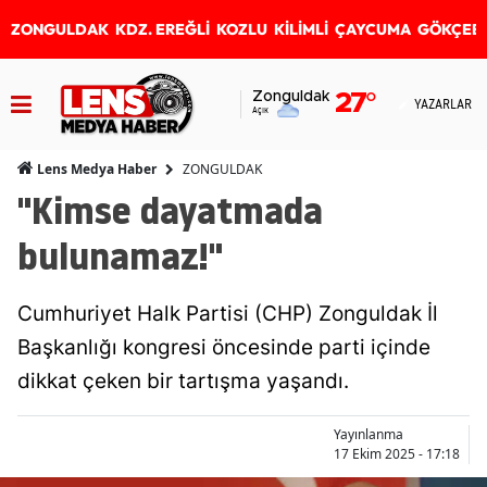
ZONGULDAK
KDZ. EREĞLİ
KOZLU
KİLİMLİ
ÇAYCUMA
GÖKÇEB
Zonguldak
27
°
YAZARLAR
Açık
ZONGULDAK
Lens Medya Haber
"Kimse dayatmada
bulunamaz!"
Cumhuriyet Halk Partisi (CHP) Zonguldak İl
Başkanlığı kongresi öncesinde parti içinde
dikkat çeken bir tartışma yaşandı.
Yayınlanma
17 Ekim 2025 - 17:18