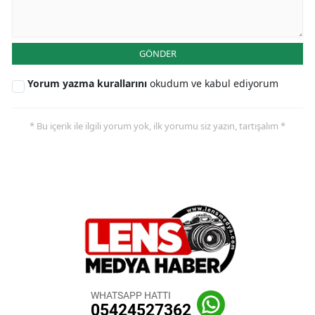
GÖNDER
Yorum yazma kurallarını
okudum ve kabul ediyorum
* Bu içerik ile ilgili yorum yok, ilk yorumu siz yazın, tartışalım *
WHATSAPP HATTI
05424527362