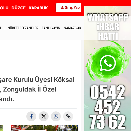
Giriş Yap
BOLU
DÜZCE
KARABÜK
I
NÖBETÇİ ECZANELER
CANLI YAYIN
NAMAZ VAKİTLERİ
İLETİŞİM
are Kurulu Üyesi Köksal
, Zonguldak İl Özel
andı.