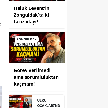
Haluk Levent'in
Zonguldak'ta ki
taciz olayı!
z
ZONGULDAK
Görev verilmedi
ama sorumluluktan
kaçmam!
ÜLKÜ
OCAKLARI’ND