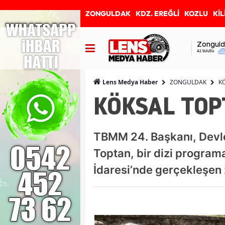
ZONGULDAK
KDZ. EREĞLİ
KOZLU
KİL
Zonguld
Az bulutlu
ZONGULDAK
K
Lens Medya Haber
KÖKSAL TOP
TBMM 24. Başkanı, Devle
Toptan, bir dizi program
İdaresi’nde gerçekleşen z