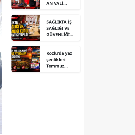
AN VALİ
HACIBEKTAŞO
ĞLU’NA
SAĞLIKTA İŞ
ZİYARET
SAĞLIĞI VE
GÜVENLİĞİ
KURUL
TOPLANTISI
Kozlu'da yaz
YAPILDI
şenlikleri
Temmuz
ayında da dolu
dizgin devam
ediyor!