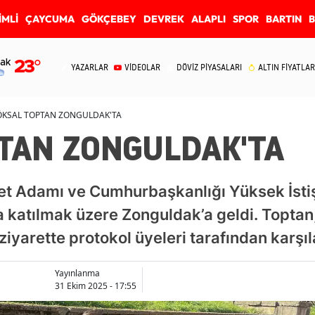
İMLİ
ÇAYCUMA
GÖKÇEBEY
DEVREK
ALAPLI
SPOR
BARTIN
ak
23
°
YAZARLAR
VİDEOLAR
DÖVİZ PİYASALARI
ALTIN FİYATLAR
ÖKSAL TOPTAN ZONGULDAK'TA
TAN ZONGULDAK'TA
t Adamı ve Cumhurbaşkanlığı Yüksek İstiş
a katılmak üzere Zonguldak’a geldi. Toptan
iyarette protokol üyeleri tarafından karşıl
Yayınlanma
31 Ekim 2025 - 17:55