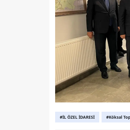
#İL ÖZEL İDARESİ
#Köksal To