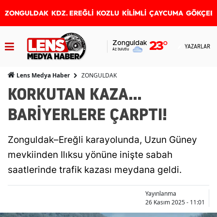
ZONGULDAK
KDZ. EREĞLİ
KOZLU
KİLİMLİ
ÇAYCUMA
GÖKÇEB
Zonguldak
23
°
YAZARLAR
Az bulutlu
ZONGULDAK
Lens Medya Haber
KORKUTAN KAZA...
BARİYERLERE ÇARPTI!
Zonguldak–Ereğli karayolunda, Uzun Güney
mevkiinden Ilıksu yönüne inişte sabah
saatlerinde trafik kazası meydana geldi.
Yayınlanma
26 Kasım 2025 - 11:01