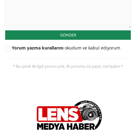
GÖNDER
Yorum yazma kurallarını
okudum ve kabul ediyorum
* Bu içerik ile ilgili yorum yok, ilk yorumu siz yazın, tartışalım *