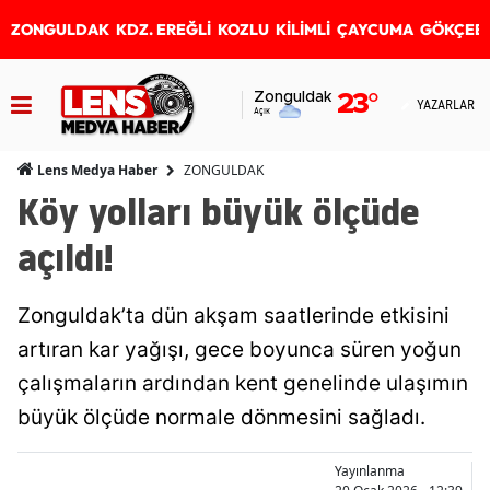
ZONGULDAK
KDZ. EREĞLİ
KOZLU
KİLİMLİ
ÇAYCUMA
GÖKÇEB
Zonguldak
23
°
YAZARLAR
Açık
ZONGULDAK
Lens Medya Haber
Köy yolları büyük ölçüde
açıldı!
Zonguldak’ta dün akşam saatlerinde etkisini
artıran kar yağışı, gece boyunca süren yoğun
çalışmaların ardından kent genelinde ulaşımın
büyük ölçüde normale dönmesini sağladı.
Yayınlanma