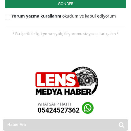
GÖNDER
Yorum yazma kurallarını
okudum ve kabul ediyorum
* Bu içerik ile ilgili yorum yok, ilk yorumu siz yazın, tartışalım *
WHATSAPP HATTI
05424527362