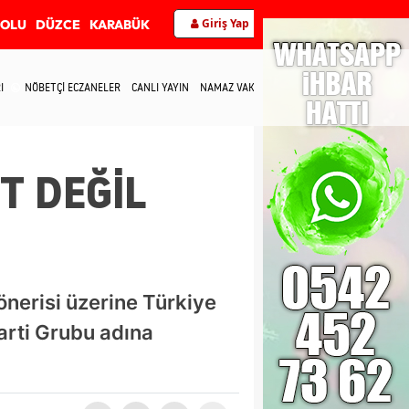
Giriş Yap
BOLU
DÜZCE
KARABÜK
I
NÖBETÇİ ECZANELER
CANLI YAYIN
NAMAZ VAKİTLERİ
İLETİŞİM
T DEĞİL
önerisi üzerine Türkiye
arti Grubu adına