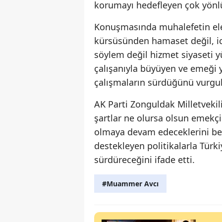
korumayı hedefleyen çok yönlü 
Konuşmasında muhalefetin eleşt
kürsüsünden hamaset değil, icr
söylem değil hizmet siyaseti y
çalışanıyla büyüyen ve emeği 
çalışmaların sürdüğünü vurgul
AK Parti Zonguldak Milletvek
şartlar ne olursa olsun emekçin
olmaya devam edeceklerini bel
destekleyen politikalarla Türki
sürdüreceğini ifade etti.
#Muammer Avcı