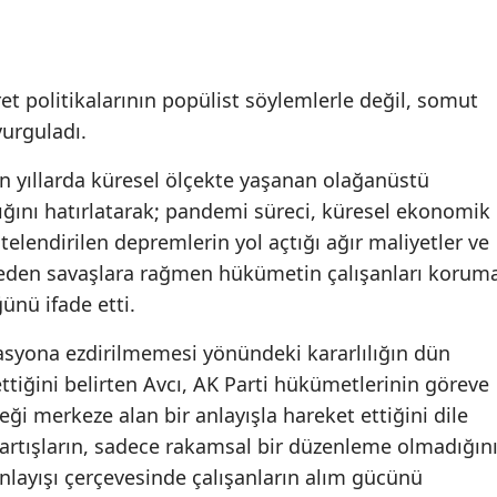
t politikalarının popülist söylemlerle değil, somut
vurguladı.
son yıllarda küresel ölçekte yaşanan olağanüstü
dığını hatırlatarak; pandemi süreci, küresel ekonomik
 nitelendirilen depremlerin yol açtığı ağır maliyetler ve
 eden savaşlara rağmen hükümetin çalışanları korum
ğünü ifade etti.
flasyona ezdirilmemesi yönündeki kararlılığın dün
tiğini belirten Avcı, AK Parti hükümetlerinin göreve
ği merkeze alan bir anlayışla hareket ettiğini dile
n artışların, sadece rakamsal bir düzenleme olmadığın
nlayışı çerçevesinde çalışanların alım gücünü