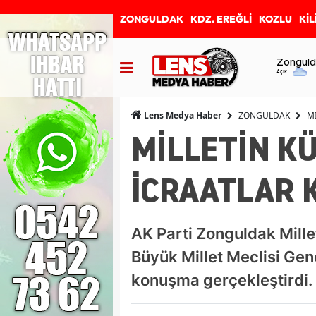
ZONGULDAK
KDZ. EREĞLİ
KOZLU
KİL
Zonguld
Açık
ZONGULDAK
M
Lens Medya Haber
MİLLETİN K
İCRAATLAR 
AK Parti Zonguldak Mille
Büyük Millet Meclisi Gen
konuşma gerçekleştirdi.