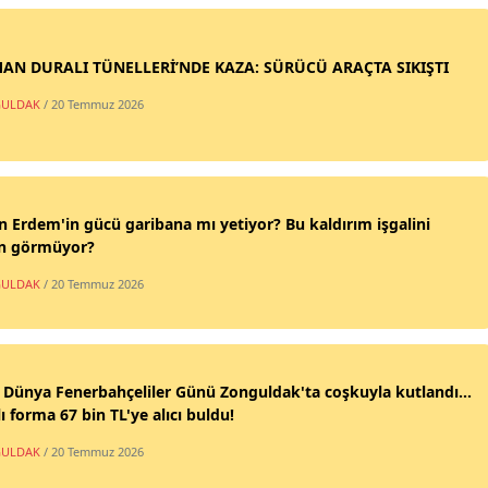
AN DURALI TÜNELLERİ’NDE KAZA: SÜRÜCÜ ARAÇTA SIKIŞTI
ULDAK
/ 20 Temmuz 2026
n Erdem'in gücü garibana mı yetiyor? Bu kaldırım işgalini
n görmüyor?
ULDAK
/ 20 Temmuz 2026
 Dünya Fenerbahçeliler Günü Zonguldak'ta coşkuyla kutlandı...
ı forma 67 bin TL'ye alıcı buldu!
ULDAK
/ 20 Temmuz 2026