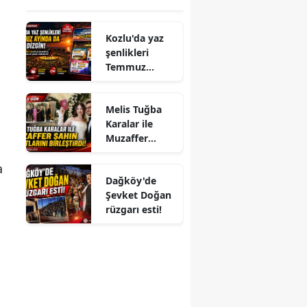
Kozlu'da yaz
şenlikleri
Temmuz
ayında da dolu
dizgin devam
Melis Tuğba
ediyor!
Karalar ile
Muzaffer
Şahin
a
Hayatlarını
Dağköy'de
Birleştirdi!
Şevket Doğan
rüzgarı esti!
ı