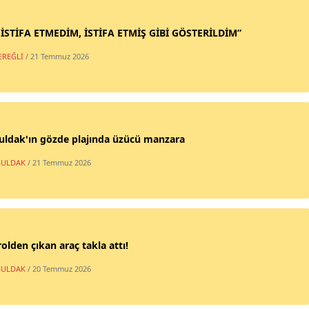
 İSTİFA ETMEDİM, İSTİFA ETMİŞ GİBİ GÖSTERİLDİM”
EREĞLİ
/ 21 Temmuz 2026
uldak'ın gözde plajında üzücü manzara
ULDAK
/ 21 Temmuz 2026
olden çıkan araç takla attı!
ULDAK
/ 20 Temmuz 2026