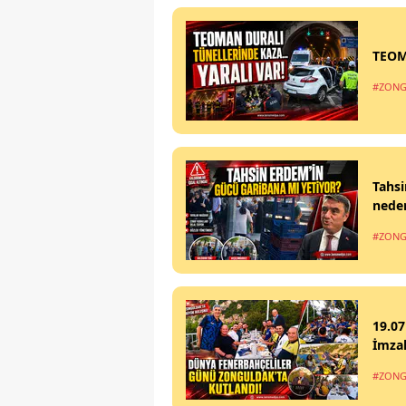
TEOM
#ZONG
Tahsi
nede
#ZONG
19.07
İmzal
#ZONG