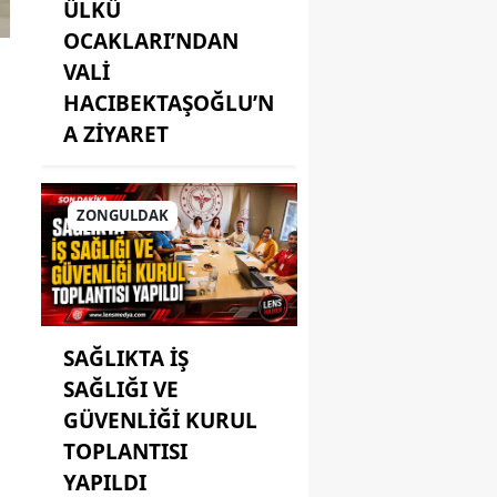
ÜLKÜ
OCAKLARI’NDAN
VALİ
HACIBEKTAŞOĞLU’N
A ZİYARET
ZONGULDAK
SAĞLIKTA İŞ
SAĞLIĞI VE
GÜVENLİĞİ KURUL
TOPLANTISI
YAPILDI