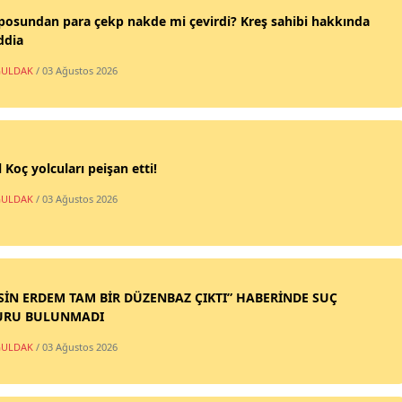
posundan para çekp nakde mi çevirdi? Kreş sahibi hakkında
ddia
ULDAK
/ 03 Ağustos 2026
 Koç yolcuları peişan etti!
ULDAK
/ 03 Ağustos 2026
SİN ERDEM TAM BİR DÜZENBAZ ÇIKTI” HABERİNDE SUÇ
URU BULUNMADI
ULDAK
/ 03 Ağustos 2026