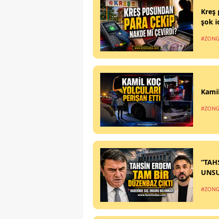
Kreş 
şok i
#ZONG
Kamil
#ZONG
“TAH
UNS
#ZONG