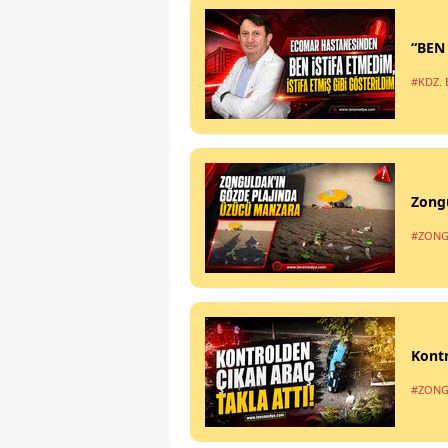
“BEN
#KDZ. 
Zong
#ZONG
Kontr
#ZONG