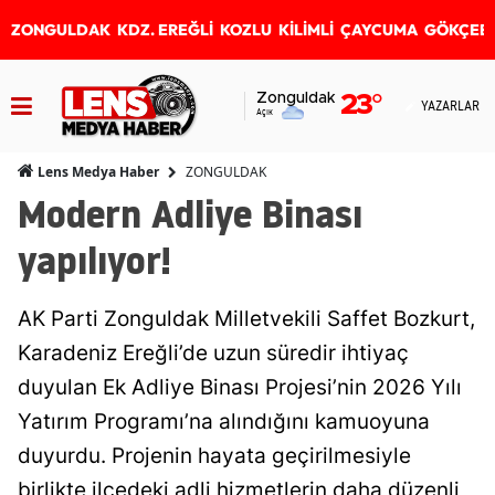
ZONGULDAK
KDZ. EREĞLİ
KOZLU
KİLİMLİ
ÇAYCUMA
GÖKÇEB
Zonguldak
23
°
YAZARLAR
Açık
ZONGULDAK
Lens Medya Haber
Modern Adliye Binası
yapılıyor!
AK Parti Zonguldak Milletvekili Saffet Bozkurt,
Karadeniz Ereğli’de uzun süredir ihtiyaç
duyulan Ek Adliye Binası Projesi’nin 2026 Yılı
Yatırım Programı’na alındığını kamuoyuna
duyurdu. Projenin hayata geçirilmesiyle
birlikte ilçedeki adli hizmetlerin daha düzenli,