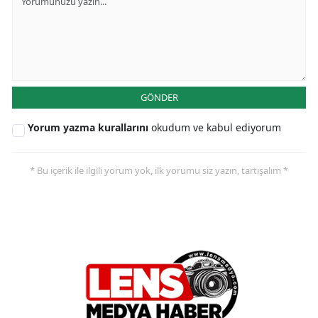
GÖNDER
Yorum yazma kurallarını
okudum ve kabul ediyorum
* Bu içerik ile ilgili yorum yok, ilk yorumu siz yazın, tartışalım *