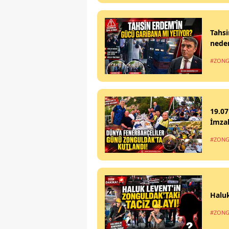
Tahsi
nede
#ZONG
19.07
İmzal
#ZONG
Haluk
#ZONG