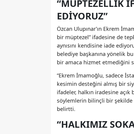
“MÜPTEZELLİK İ
EDİYORUZ”
Özcan Ulupınar’ın Ekrem İmamo
bir müptezel” ifadesine de tepk
aynısını kendisine iade ediyoru
belediye başkanına yönelik bu
bir amaca hizmet etmediğini s
“Ekrem İmamoğlu, sadece İstan
kesimin desteğini almış bir siy
ifadeler, halkın iradesine açık b
söylemlerin bilinçli bir şekil
belirtti.
“HALKIMIZ SOKA