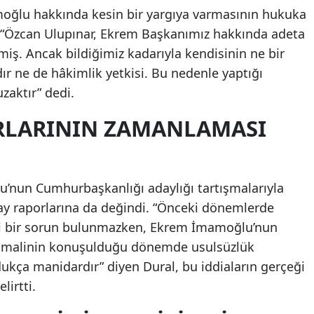
moğlu hakkında kesin bir yargıya varmasının hukuka
 “Özcan Ulupınar, Ekrem Başkanımız hakkında adeta
iş. Ancak bildiğimiz kadarıyla kendisinin ne bir
ır ne de hâkimlik yetkisi. Bu nedenle yaptığı
zaktır” dedi.
ORLARININ ZAMANLAMASI
’nun Cumhurbaşkanlığı adaylığı tartışmalarıyla
ay raporlarına da değindi. “Önceki dönemlerde
gi bir sorun bulunmazken, Ekrem İmamoğlu’nun
timalinin konuşulduğu dönemde usulsüzlük
ldukça manidardır” diyen Dural, bu iddiaların gerçeği
lirtti.