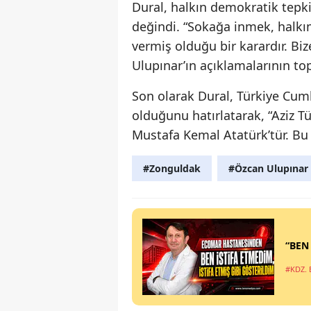
Dural, halkın demokratik tepk
değindi. “Sokağa inmek, halkımı
vermiş olduğu bir karardır. Bi
Ulupınar’ın açıklamalarının top
Son olarak Dural, Türkiye Cum
olduğunu hatırlatarak, “Aziz Tü
Mustafa Kemal Atatürk’tür. Bu 
#Zonguldak
#Özcan Ulupınar
“BEN
#KDZ. 