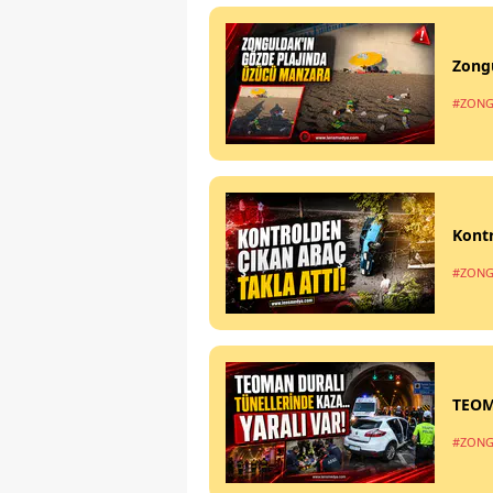
Zong
#ZONG
Kontr
#ZONG
TEOM
#ZONG