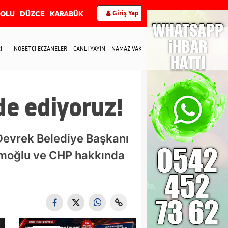
Giriş Yap
BOLU
DÜZCE
KARABÜK
I
NÖBETÇİ ECZANELER
CANLI YAYIN
NAMAZ VAKİTLERİ
İLETİŞİM
de ediyoruz!
 Devrek Belediye Başkanı
amoğlu ve CHP hakkında