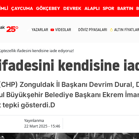
İMLİ
ÇAYCUMA
GÖKÇEBEY
DEVREK
ALAPLI
SPOR
BARTIN
ak
25
°
YAZARLAR
VİDEOLAR
DÖVİZ PİYASALARI
ALTIN FİYATLAR
ptezellik ifadesini kendisine iade ediyoruz!
ifadesini kendisine ia
 (CHP) Zonguldak İl Başkanı Devrim Dural,
bul Büyükşehir Belediye Başkanı Ekrem İm
 tepki gösterdi.D
Yayınlanma
22 Mart 2025 - 15:46