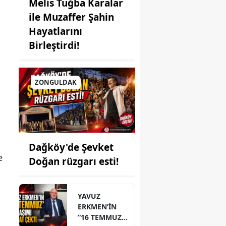
Melis Tuğba Karalar
ile Muzaffer Şahin
Hayatlarını
Birleştirdi!
ZONGULDAK
Dağköy'de Şevket
e
Doğan rüzgarı esti!
YAVUZ
ERKMEN’İN
“16 TEMMUZ”