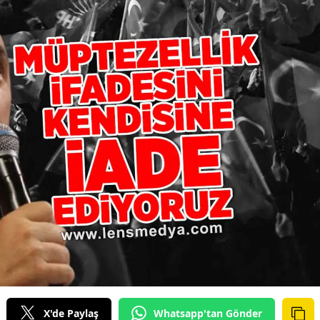
X'de Paylaş
Whatsapp'tan Gönder