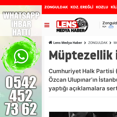
ZONGULDAK
KDZ. EREĞLİ
KOZLU
KİL
Zonguld
Açık
ZONGULDAK
Mü
Lens Medya Haber
Müptezellik 
Cumhuriyet Halk Partisi
Özcan Ulupınar’ın İstan
yaptığı açıklamalara sert