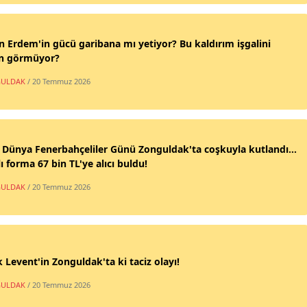
n Erdem'in gücü garibana mı yetiyor? Bu kaldırım işgalini
n görmüyor?
ULDAK
/ 20 Temmuz 2026
 Dünya Fenerbahçeliler Günü Zonguldak'ta coşkuyla kutlandı...
ı forma 67 bin TL'ye alıcı buldu!
ULDAK
/ 20 Temmuz 2026
 Levent'in Zonguldak'ta ki taciz olayı!
ULDAK
/ 20 Temmuz 2026