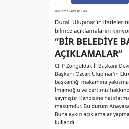
Okunma Süresi: 3 dk
Dural, Ulupınar’ın ifadelerini
bilmez açıklamalarını kınıyo
“BİR BELEDİYE 
AÇIKLAMALAR”
CHP Zonguldak İl Başkanı Devr
Başkanı Özcan Ulupınar’ın Ekr
başkanlığı makamına yakışmadı
İmamoğlu ve partimiz hakkında
saymıştır. Kendisine hatırlatm
masumdur. Bu durum Anayasamı
Buna aykırı açıklamalar yapma
kullandı.