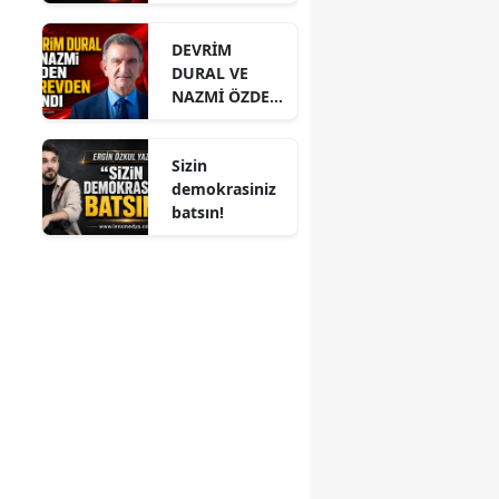
PAYLAŞIMI
DİKKAT ÇEKTİ
DEVRİM
DURAL VE
NAZMİ ÖZDEN
GÖREVDEN
ALINDI
Sizin
demokrasiniz
batsın!