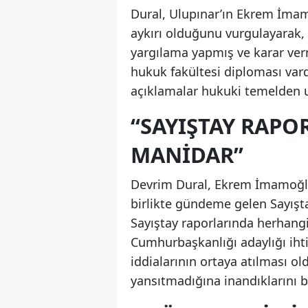
Dural, Ulupınar’ın Ekrem İma
aykırı olduğunu vurgulayarak,
yargılama yapmış ve karar verm
hukuk fakültesi diploması vard
açıklamalar hukuki temelden u
“SAYIŞTAY RAP
MANİDAR”
Devrim Dural, Ekrem İmamoğlu
birlikte gündeme gelen Sayışt
Sayıştay raporlarında herhan
Cumhurbaşkanlığı adaylığı ih
iddialarının ortaya atılması o
yansıtmadığına inandıklarını be