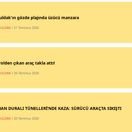
uldak'ın gözde plajında üzücü manzara
ULDAK
/ 21 Temmuz 2026
olden çıkan araç takla attı!
ULDAK
/ 20 Temmuz 2026
AN DURALI TÜNELLERİ’NDE KAZA: SÜRÜCÜ ARAÇTA SIKIŞTI
ULDAK
/ 20 Temmuz 2026