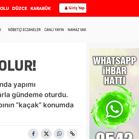
Giriş Yap
BOLU
DÜZCE
KARABÜK
I
NÖBETÇİ ECZANELER
CANLI YAYIN
NAMAZ VAKİTLERİ
İLETİŞİM
OLUR!
’nda yapımı
larla gündeme oturdu.
apının “kaçak” konumda