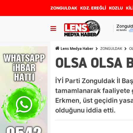
ZONGULDAK
KDZ. EREĞLİ
KOZLU
KİL
Zonguld
Az bulutlu
ZONGULDAK
O
Lens Medya Haber
OLSA OLSA 
İYİ Parti Zonguldak İl 
tamamlanarak faaliyete ge
Erkmen, üst geçidin yas
olduğunu iddia etti.