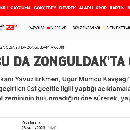
İMLİ
ÇAYCUMA
GÖKÇEBEY
DEVREK
ALAPLI
SPOR
BARTIN
ak
23
°
YAZARLAR
VİDEOLAR
DÖVİZ PİYASALARI
ALTIN FİYATLAR
LSA OLSA BU DA ZONGULDAK'TA OLUR!
BU DA ZONGULDAK'TA 
Başkanı Yavuz Erkmen, Uğur Mumcu Kavşağı
çirilen üst geçitle ilgili yaptığı açıklama
al zemininin bulunmadığını öne sürerek, y
Yayınlanma
23 Aralık 2025 - 14:41