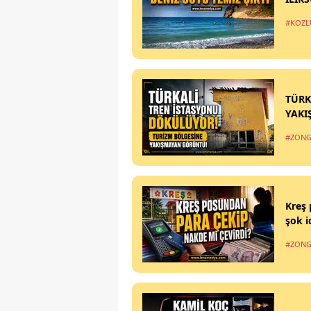
#KOZL
TÜRK
YAKI
#ZONG
Kreş 
şok i
#ZONG