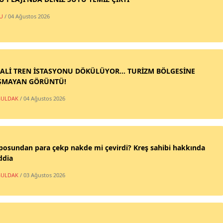
U
/ 04 Ağustos 2026
ALİ TREN İSTASYONU DÖKÜLÜYOR... TURİZM BÖLGESİNE
ŞMAYAN GÖRÜNTÜ!
ULDAK
/ 04 Ağustos 2026
posundan para çekp nakde mi çevirdi? Kreş sahibi hakkında
ddia
ULDAK
/ 03 Ağustos 2026