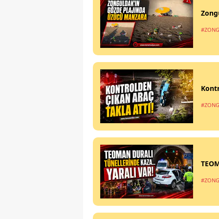
Zong
#ZONG
Kontr
#ZONG
TEOM
#ZONG