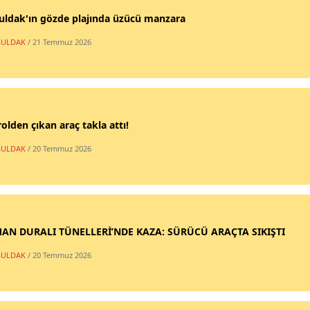
uldak'ın gözde plajında üzücü manzara
ULDAK
/ 21 Temmuz 2026
olden çıkan araç takla attı!
ULDAK
/ 20 Temmuz 2026
AN DURALI TÜNELLERİ’NDE KAZA: SÜRÜCÜ ARAÇTA SIKIŞTI
ULDAK
/ 20 Temmuz 2026