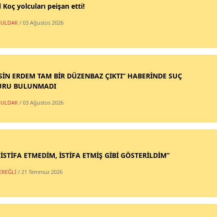
 Koç yolcuları peişan etti!
ULDAK
/ 03 Ağustos 2026
SİN ERDEM TAM BİR DÜZENBAZ ÇIKTI” HABERİNDE SUÇ
URU BULUNMADI
ULDAK
/ 03 Ağustos 2026
 İSTİFA ETMEDİM, İSTİFA ETMİŞ GİBİ GÖSTERİLDİM”
EREĞLİ
/ 21 Temmuz 2026