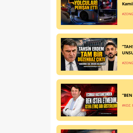
Kamil
#ZONG
“TAH
UNS
#ZONG
“BEN
#KDZ. 