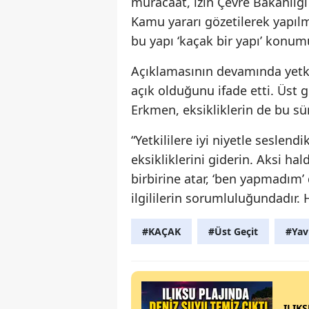
müracaat, izin Çevre Bakanlığı 
Kamu yararı gözetilerek yapıl
bu yapı ‘kaçak bir yapı’ konum
Açıklamasının devamında yetki
açık olduğunu ifade etti. Üst 
Erkmen, eksikliklerin de bu sür
“Yetkililere iyi niyetle seslend
eksikliklerini giderin. Aksi h
birbirine atar, ‘ben yapmadım’
ilgililerin sorumluluğundadır.
#KAÇAK
#Üst Geçit
#Yav
ILIK