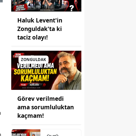
Haluk Levent'in
Zonguldak'ta ki
taciz olayı!
ZONGULDAK
Görev verilmedi
ama sorumluluktan
n
kaçmam!
n