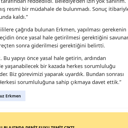
tarafından reddedildi. Belediye’den izin yok sanırım.
mış resmi bir müdahale de bulunmadı. Sonuç itibariyl
unda kaldı.”
lilere çağrıda bulunan Erkmen, yapılması gerekenin
geçidin önce yasal hale getirilmesi gerektiğini savuna
eçten sonra giderilmesi gerektiğini belirtti.
ik. Bu yapıyı önce yasal hale getirin, ardından
alde yaşanabilecek bir kazada herkes sorumluluğu
 der. Biz görevimizi yaparak uyardık. Bundan sonrası
 Herkesi sorumluluğuna sahip çıkmaya davet ettik.”
uz Erkmen
SU PLAJI’NDA DENİZ SUYU TEMİZ ÇIKTI