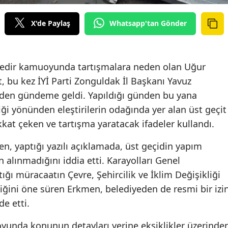
X'de Paylaş
Whatsapp'tan Gönder
edir kamuoyunda tartışmalara neden olan Uğur
 bu kez İYİ Parti Zonguldak İl Başkanı Yavuz
iden gündeme geldi. Yapıldığı günden bu yana
iği yönünden eleştirilerin odağında yer alan üst geçit
at çeken ve tartışma yaratacak ifadeler kullandı.
en, yaptığı yazılı açıklamada, üst geçidin yapım
n alınmadığını iddia etti. Karayolları Genel
ğı müracaatın Çevre, Şehircilik ve İklim Değişikliği
iğini öne süren Erkmen, belediyeden de resmi bir izi
e etti.
unda konunun detayları yerine eksiklikler üzerinde