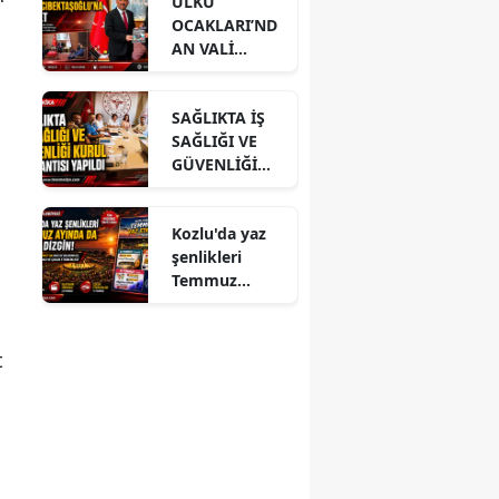
ÜLKÜ
OCAKLARI’ND
AN VALİ
HACIBEKTAŞO
ĞLU’NA
SAĞLIKTA İŞ
ZİYARET
SAĞLIĞI VE
GÜVENLİĞİ
KURUL
TOPLANTISI
Kozlu'da yaz
YAPILDI
şenlikleri
Temmuz
ayında da dolu
dizgin devam
ediyor!
t