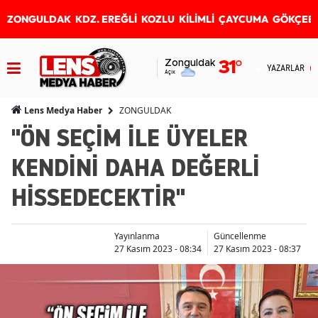
ZONGULDAK
KDZ. EREĞLİ
KOZLU
KİLİMLİ
ÇAYCUMA
GÖKÇEB
Zonguldak
31
°
YAZARLAR
Açık
ZONGULDAK
Lens Medya Haber
"ÖN SEÇİM İLE ÜYELER
KENDİNİ DAHA DEĞERLİ
HİSSEDECEKTİR"
Yayınlanma
Güncellenme
27 Kasım 2023 - 08:34
27 Kasım 2023 - 08:37