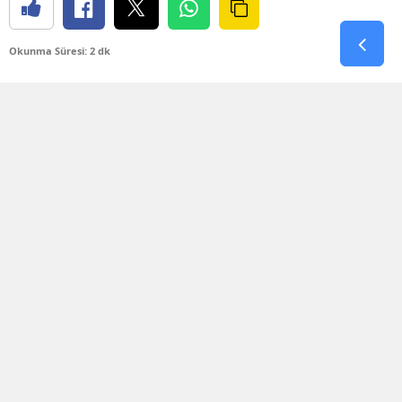
Okunma Süresi: 2 dk
Değirmenağzı Plajı’nda bugün korku dolu anlar
yaşandı. Denizin aniden kabarması ve dev
dalgaların oluşmasıyla birlikte plaj açıklarında
bulunan iki kişi kıyıya dönmekte güçlük çekti.
Dalgaların arasında sürüklenmeye başlayan iki
kişinin yardım çığlıklarını ve yaşadığı tehlikeyi
fark eden vatandaşlar durumu 112 Acil Çağrı
Merkezi’ne bildirdi.
İhbar üzerine AFAD, Deniz Polisi ve Sahil Güvenlik
ekipleri kısa sürede Değirmenağzı bölgesine sevk