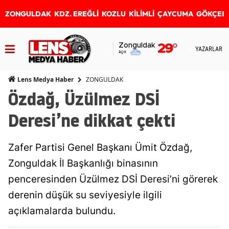
ZONGULDAK
KDZ. EREĞLİ
KOZLU
KİLİMLİ
ÇAYCUMA
GÖKÇEB
Zonguldak
29
°
YAZARLAR
Açık
ZONGULDAK
Lens Medya Haber
Özdağ, Üzülmez DSİ
Deresi’ne dikkat çekti
Zafer Partisi Genel Başkanı Ümit Özdağ,
Zonguldak İl Başkanlığı binasının
penceresinden Üzülmez DSİ Deresi’ni görerek
derenin düşük su seviyesiyle ilgili
açıklamalarda bulundu.