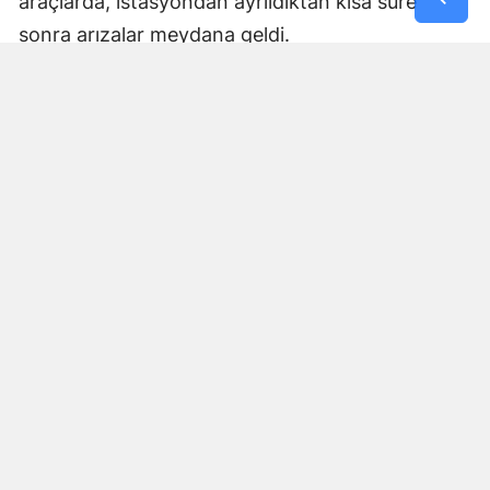
Okunma Süresi: 3 dk
Kdz. Ereğli’de akaryakıt alan sürücülerin yaşadığı
iddia edilen olay büyük endişeye neden oldu.
İddiaya göre Göktepe Altı mevkiinde bulunan
Aytemiz Petrol istasyonundan benzin alan bazı
araçlarda, istasyondan ayrıldıktan kısa süre
sonra arızalar meydana geldi.
Edinilen bilgilere göre olay dün akşam
saatlerinde yaşandı. İstasyondan benzin alan iki
araç, yaklaşık 1-1,5 kilometre ilerledikten sonra
enjeksiyon arızası verdi. Araçlarında beklenmedik
şekilde arıza meydana gelen sürücüler, sorunun