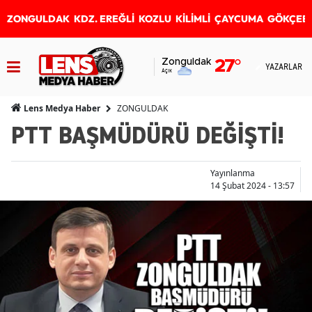
ZONGULDAK
KDZ. EREĞLİ
KOZLU
KİLİMLİ
ÇAYCUMA
GÖKÇEB
Zonguldak
27
°
YAZARLAR
Açık
ZONGULDAK
Lens Medya Haber
PTT BAŞMÜDÜRÜ DEĞİŞTİ!
Yayınlanma
14 Şubat 2024 - 13:57