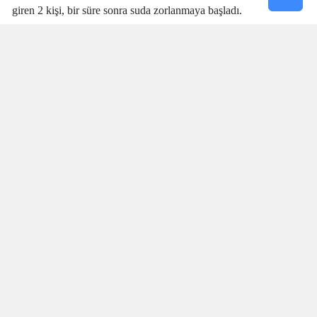
giren 2 kişi, bir süre sonra suda zorlanmaya başladı.
Denizdeki kişilerin boğulma tehlikesi geçirdiğini fark eden
cankurtaran
Talha Aydın
, zaman kaybetmeden harekete geçti.
Aydın’ın hızlı ve yerinde müdahalesi sayesinde boğulma tehlikesi
geçiren 2 kişi sudan çıkarıldı.
SANİYELERLE YARIŞTI
Olay sırasında plajda bulunan vatandaşlar da büyük panik yaşadı.
İki kişinin suda çırpındığını fark eden Aydın’ın saniyeler
içerisinde müdahale etmesi, olası bir faciayı engelledi. Özellikle
boğulma vakalarında ilk dakikaların hayati önem taşıdığı
bilinirken, Talha Aydın’ın dikkati ve hızlı müdahalesi iki kişinin
hayatının kurtarılmasında önemli rol oynadı.