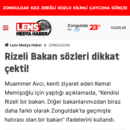
ZONGULDAK
KDZ. EREĞLİ
KOZLU
KİLİMLİ
ÇAYCUMA
GÖKÇEB
Zonguldak
23
°
YAZARLAR
Açık
ZONGULDAK
Lens Medya Haber
Rizeli Bakan sözleri dikkat
çekti!
Muammer Avcı, kenti ziyaret eden Kemal
Memişoğlu için yaptığı açıklamada, “Kendisi
Rizeli bir bakan. Diğer bakanlarımızdan biraz
daha farklı olarak Zonguldak’ta geçmişte
hatırası olan bir bakan” ifadelerini kullandı.