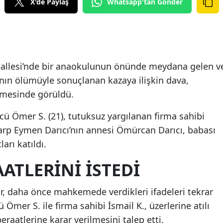
X'de Paylaş
Whatsapp'tan Gönder
hallesi’nde bir anaokulunun önünde meydana gelen v
’nın ölümüyle sonuçlanan kazaya ilişkin dava,
emesinde görüldü.
ü Ömer S. (21), tutuksuz yargılanan firma sahibi
Sarp Eymen Darıcı’nın annesi Ömürcan Darıcı, babası
ları katıldı.
ATLERİNİ İSTEDİ
r, daha önce mahkemede verdikleri ifadeleri tekrar
ü Ömer S. ile firma sahibi İsmail K., üzerlerine atılı
raatlerine karar verilmesini talep etti.