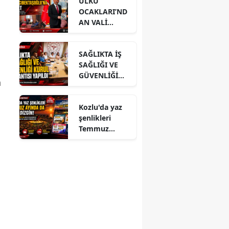
ÜLKÜ
OCAKLARI’ND
AN VALİ
HACIBEKTAŞO
ĞLU’NA
SAĞLIKTA İŞ
ZİYARET
SAĞLIĞI VE
GÜVENLİĞİ
a
KURUL
TOPLANTISI
Kozlu'da yaz
YAPILDI
şenlikleri
Temmuz
ayında da dolu
dizgin devam
ediyor!