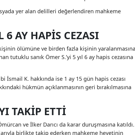
osyada yer alan delilleri değerlendiren mahkeme
 6 AY HAPİS CEZASI
kişinin ölümüne ve birden fazla kişinin yaralanmasın
n tutuklu sanık Ömer S.’yi 5 yıl 6 ay hapis cezasına
bi İsmail K. hakkında ise 1 ay 15 gün hapis cezası
akkındaki hükmün açıklanmasının geri bırakılmasına
I TAKİP ETTİ
mürcan ve İlker Darıcı da karar duruşmasına katıldı.
atlarıyla birlikte takip ederken mahkeme heyetinin