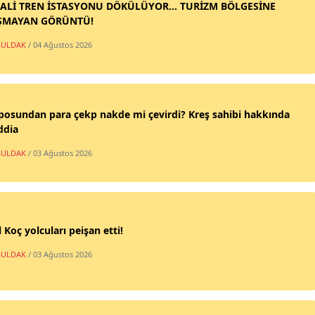
ALİ TREN İSTASYONU DÖKÜLÜYOR... TURİZM BÖLGESİNE
ŞMAYAN GÖRÜNTÜ!
ULDAK
/ 04 Ağustos 2026
posundan para çekp nakde mi çevirdi? Kreş sahibi hakkında
ddia
ULDAK
/ 03 Ağustos 2026
 Koç yolcuları peişan etti!
ULDAK
/ 03 Ağustos 2026