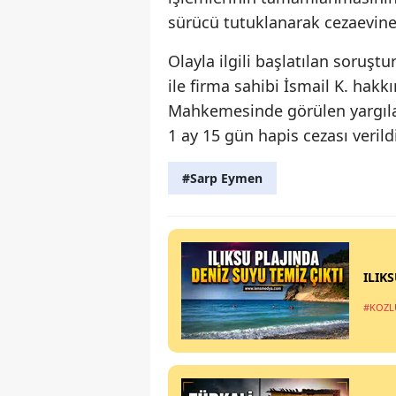
sürücü tutuklanarak cezaevine
Olayla ilgili başlatılan soru
ile firma sahibi İsmail K. hakk
Mahkemesinde görülen yargılam
1 ay 15 gün hapis cezası verildi
#Sarp Eymen
ILIK
#KOZL