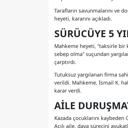
Tarafların savunmalarını ve d
heyeti, kararını açıkladı.
SÜRÜCÜYE 5 YIL
Mahkeme heyeti, “taksirle bir 
sebep olma” suçundan yargılana
çarptırdı.
Tutuksuz yargılanan firma sahi
verildi. Mahkeme, İsmail K. h
karar verdi.
AİLE DURUŞMAY
Kazada çocuklarını kaybeden Ö
Acılı aile, dava sürecini avuk