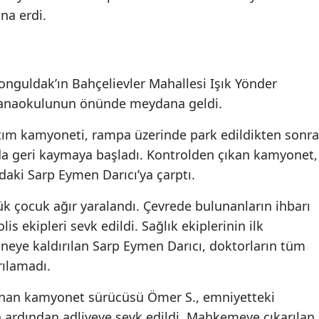
na erdi.
Zonguldak’ın Bahçelievler Mahallesi Işık Yönder
 anaokulunun önünde meydana geldi.
ıtım kamyoneti, rampa üzerinde park edildikten sonra
da geri kaymaya başladı. Kontrolden çıkan kamyonet,
daki Sarp Eymen Darıcı’ya çarptı.
k çocuk ağır yaralandı. Çevrede bulunanların ihbarı
lis ekipleri sevk edildi. Sağlık ekiplerinin ilk
eye kaldırılan Sarp Eymen Darıcı, doktorların tüm
ılamadı.
lınan kamyonet sürücüsü Ömer S., emniyetteki
ardından adliyeye sevk edildi. Mahkemeye çıkarılan