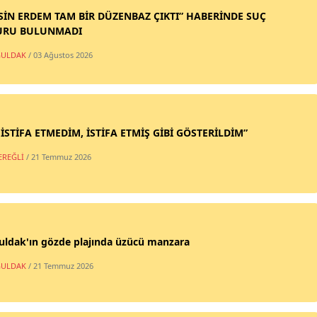
SİN ERDEM TAM BİR DÜZENBAZ ÇIKTI” HABERİNDE SUÇ
URU BULUNMADI
ULDAK
/ 03 Ağustos 2026
 İSTİFA ETMEDİM, İSTİFA ETMİŞ GİBİ GÖSTERİLDİM”
EREĞLİ
/ 21 Temmuz 2026
uldak'ın gözde plajında üzücü manzara
ULDAK
/ 21 Temmuz 2026