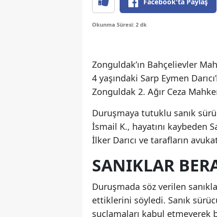
Facebook'ta Paylaş
Okunma Süresi: 2 dk
Zonguldak’ın Bahçelievler Ma
4 yaşındaki Sarp Eymen Darıcı
Zonguldak 2. Ağır Ceza Mahk
Duruşmaya tutuklu sanık sürüc
İsmail K., hayatını kaybeden 
İlker Darıcı ve tarafların avukat
SANIKLAR BERA
Duruşmada söz verilen sanıkla
ettiklerini söyledi. Sanık sürüc
suçlamaları kabul etmeyerek be