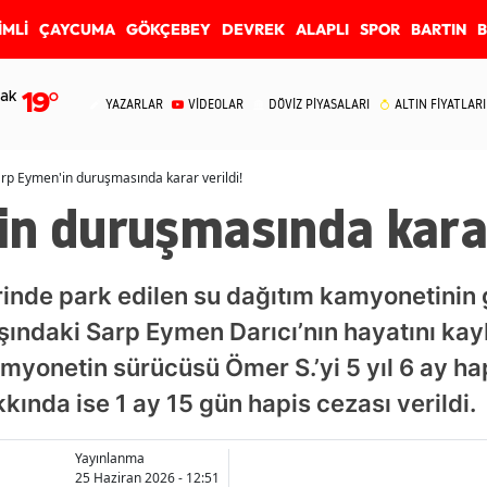
İMLİ
ÇAYCUMA
GÖKÇEBEY
DEVREK
ALAPLI
SPOR
BARTIN
ak
19
°
YAZARLAR
VİDEOLAR
DÖVİZ PİYASALARI
ALTIN FİYATLARI
rp Eymen'in duruşmasında karar verildi!
n duruşmasında karar
inde park edilen su dağıtım kamyonetinin
aşındaki Sarp Eymen Darıcı’nın hayatını ka
myonetin sürücüsü Ömer S.’yi 5 yıl 6 ay hap
kkında ise 1 ay 15 gün hapis cezası verildi.
Yayınlanma
25 Haziran 2026 - 12:51