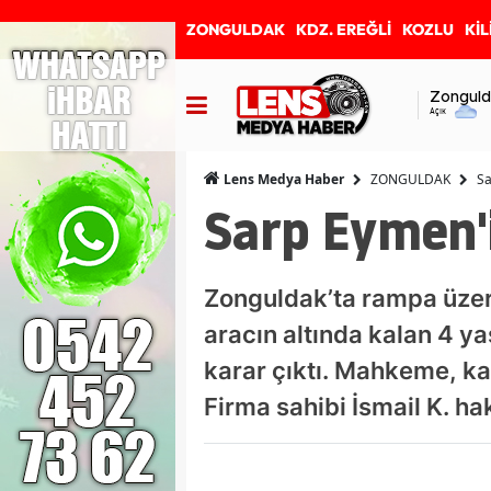
ZONGULDAK
KDZ. EREĞLİ
KOZLU
KİL
Zonguld
Açık
ZONGULDAK
Sa
Lens Medya Haber
Sarp Eymen'i
Zonguldak’ta rampa üzer
aracın altında kalan 4 y
karar çıktı. Mahkeme, ka
Firma sahibi İsmail K. ha