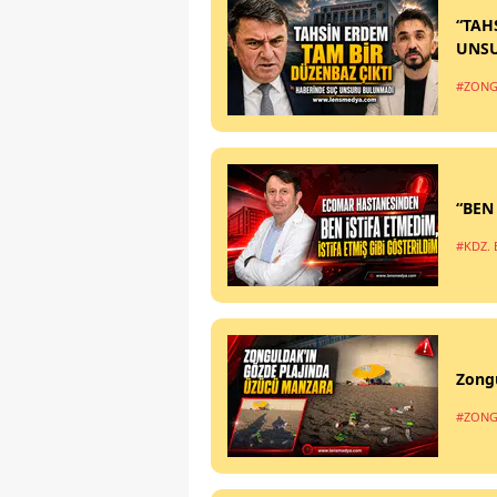
“TAH
UNS
#ZONG
“BEN
#KDZ. 
Zong
#ZONG