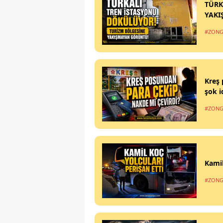
TÜRK
YAKI
#ZONG
Kreş 
şok i
#ZONG
Kamil
#ZONG