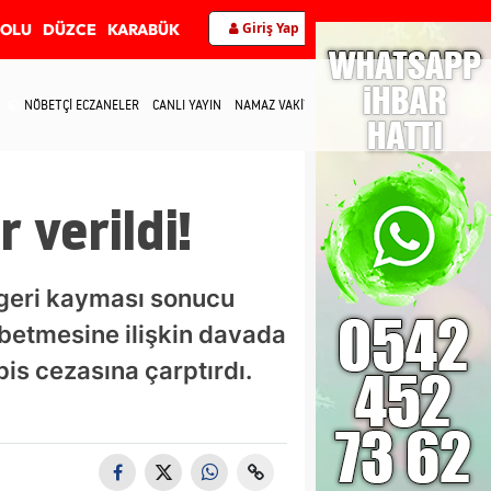
Giriş Yap
BOLU
DÜZCE
KARABÜK
NÖBETÇİ ECZANELER
CANLI YAYIN
NAMAZ VAKİTLERİ
İLETİŞİM
 verildi!
 geri kayması sonucu
ybetmesine ilişkin davada
is cezasına çarptırdı.