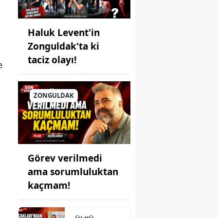
Haluk Levent'in
Zonguldak'ta ki
taciz olayı!
e
ZONGULDAK
Görev verilmedi
ama sorumluluktan
kaçmam!