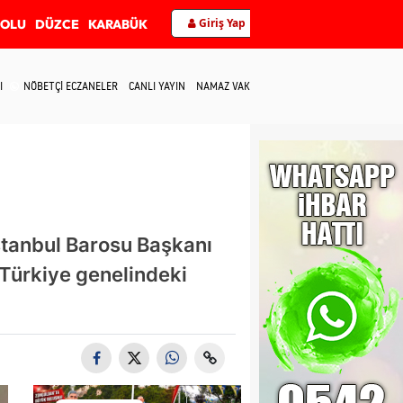
Giriş Yap
BOLU
DÜZCE
KARABÜK
I
NÖBETÇİ ECZANELER
CANLI YAYIN
NAMAZ VAKİTLERİ
İLETİŞİM
tanbul Barosu Başkanı
 Türkiye genelindeki