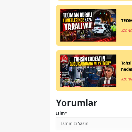
TEOM
#ZONG
Tahsi
nede
#ZONG
Yorumlar
İsim*