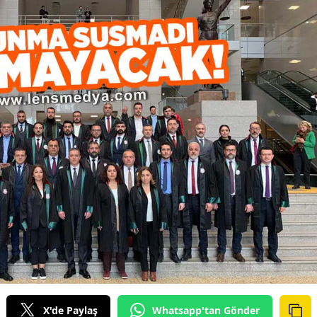
X'de Paylaş
Whatsapp'tan Gönder