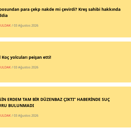
posundan para çekp nakde mi çevirdi? Kreş sahibi hakkında
ddia
ULDAK
/ 03 Ağustos 2026
 Koç yolcuları peişan etti!
ULDAK
/ 03 Ağustos 2026
SİN ERDEM TAM BİR DÜZENBAZ ÇIKTI” HABERİNDE SUÇ
URU BULUNMADI
ULDAK
/ 03 Ağustos 2026