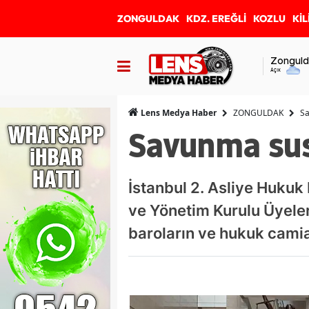
ZONGULDAK
KDZ. EREĞLİ
KOZLU
KİL
Zonguld
Açık
ZONGULDAK
Sa
Lens Medya Haber
Savunma su
İstanbul 2. Asliye Huku
ve Yönetim Kurulu Üyeler
baroların ve hukuk camias