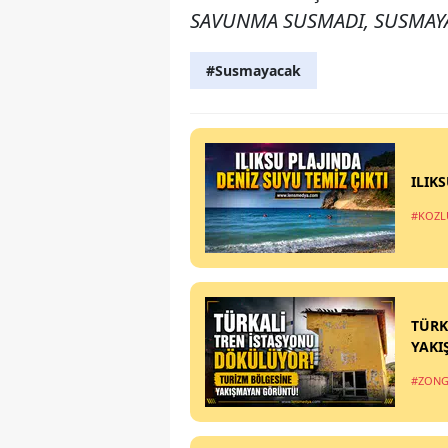
SAVUNMA SUSMADI, SUSMAYA
#Susmayacak
ILIK
#KOZL
TÜRK
YAKI
#ZONG