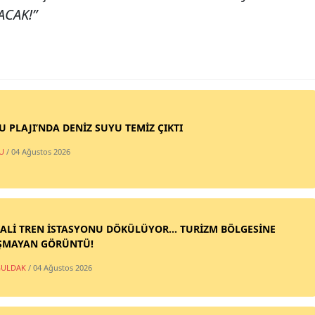
CAK!”
SU PLAJI’NDA DENİZ SUYU TEMİZ ÇIKTI
U
/ 04 Ağustos 2026
ALİ TREN İSTASYONU DÖKÜLÜYOR... TURİZM BÖLGESİNE
ŞMAYAN GÖRÜNTÜ!
ULDAK
/ 04 Ağustos 2026