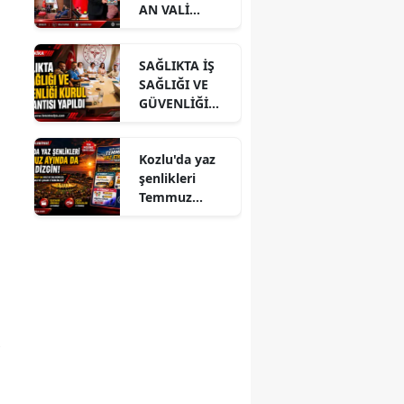
AN VALİ
HACIBEKTAŞO
ĞLU’NA
SAĞLIKTA İŞ
ZİYARET
SAĞLIĞI VE
GÜVENLİĞİ
KURUL
TOPLANTISI
Kozlu'da yaz
YAPILDI
şenlikleri
Temmuz
ayında da dolu
dizgin devam
ediyor!
,