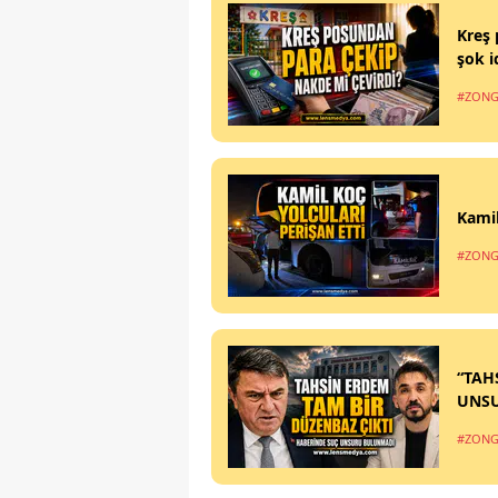
Kreş 
şok i
#ZONG
Kamil
#ZONG
“TAH
UNS
#ZONG