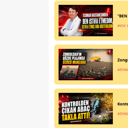
“BEN
#KDZ. 
Zong
#ZONG
Kontr
#ZONG