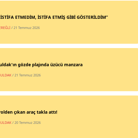
 İSTİFA ETMEDİM, İSTİFA ETMİŞ GİBİ GÖSTERİLDİM”
EREĞLİ
/ 21 Temmuz 2026
uldak'ın gözde plajında üzücü manzara
ULDAK
/ 21 Temmuz 2026
olden çıkan araç takla attı!
ULDAK
/ 20 Temmuz 2026