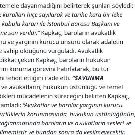
 temele dayanmadığını belirterek şunları söyledi:
ralları hiçe sayılarak ve tarihe kara bir leke
kabulü kararı ile İstanbul Barosu Başkanı ve
e son verildi.”
Kapkaç, baroların avukatlık
u ve yargının kurucu unsuru olarak adaletin
le sahip olduğunu vurguladı. Avukatlık
ikkat çeken Kapkaç, baroların hukukun
ını koruma görevini hatırlatarak, bu tür
ı tehdit ettiğini ifade etti.
“SAVUNMA
 ve avukatların, hukukun üstünlüğü ve temel
dikleri mücadelenin süreceğini belirten Kapkaç,
mamladı:
“Avukatlar ve barolar yargının kurucu
gürlüklerin korunmasında, hukukun üstünlüğünün
sağlanmasında baroların ve avukatların sesleri ve
ilmemiştir ve bundan sonra da kesilmeyecektir.