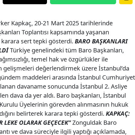
ker Kapkaç, 20-21 Mart 2025 tarihlerinde
aşkanları Toplantısı kapsamında yaşanan
 karara sert tepki gösterdi.
BARO BAŞKANLARI
LDİ
Türkiye genelindeki tüm Baro Başkanları,
ımsızlığı, temel hak ve özgürlükler ile
 gelişmeleri değerlendirmek üzere İstanbul’da
n gündem maddeleri arasında İstanbul Cumhuriyet
ırlanan davaname sonucunda İstanbul 2. Asliye
 dava da yer aldı. Baro başkanları, İstanbul
Kurulu Üyelerinin görevden alınmasının hukuk
dığını belirterek karara tepki gösterdi.
KAPKAÇ:
R LEKE OLARAK GEÇECEK”
Zonguldak Baro
ntı ve dava süreciyle ilgili yaptığı açıklamada,