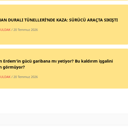
AN DURALI TÜNELLERİ’NDE KAZA: SÜRÜCÜ ARAÇTA SIKIŞTI
ULDAK
/ 20 Temmuz 2026
n Erdem'in gücü garibana mı yetiyor? Bu kaldırım işgalini
n görmüyor?
ULDAK
/ 20 Temmuz 2026