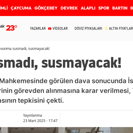
İMLİ
ÇAYCUMA
GÖKÇEBEY
DEVREK
ALAPLI
SPOR
BARTIN
ak
23
°
YAZARLAR
VİDEOLAR
DÖVİZ PİYASALARI
ALTIN FİYATLAR
vunma susmadı, susmayacak!
smadı, susmayacak!
k Mahkemesinde görülen dava sonucunda İs
inin görevden alınmasına karar verilmesi,
ının tepkisini çekti.
Yayınlanma
23 Mart 2025 - 17:47