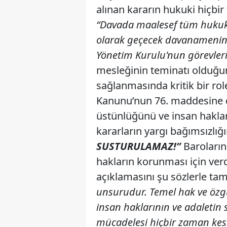
alınan kararın hukuki hiçbir
“Davada maalesef tüm hukuk ku
olarak geçecek davanamenin 
Yönetim Kurulu'nun görevlerin
mesleğinin teminatı olduğun
sağlanmasında kritik bir ro
Kanunu’nun 76. maddesine d
üstünlüğünü ve insan haklar
kararların yargı bağımsızlığın
SUSTURULAMAZ!”
Baroların
hakların korunması için ver
açıklamasını şu sözlerle ta
unsurudur. Temel hak ve öz
insan haklarının ve adaletin 
mücadelesi hiçbir zaman kes