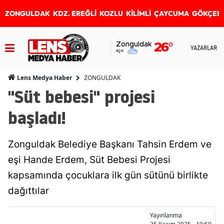
ZONGULDAK
KDZ. EREĞLİ
KOZLU
KİLİMLİ
ÇAYCUMA
GÖKÇEB
Zonguldak
26
°
YAZARLAR
Açık
ZONGULDAK
Lens Medya Haber
"Süt bebesi" projesi
başladı!
Zonguldak Belediye Başkanı Tahsin Erdem ve
eşi Hande Erdem, Süt Bebesi Projesi
kapsamında çocuklara ilk gün sütünü birlikte
dağıttılar
Yayınlanma