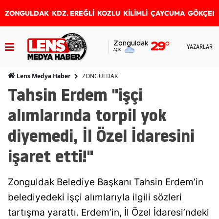
ZONGULDAK
KDZ. EREĞLİ
KOZLU
KİLİMLİ
ÇAYCUMA
GÖKÇEB
Zonguldak
29
°
YAZARLAR
Açık
ZONGULDAK
Lens Medya Haber
Tahsin Erdem "işçi
alımlarında torpil yok
diyemedi, İl Özel İdaresini
işaret etti!"
Zonguldak Belediye Başkanı Tahsin Erdem’in
belediyedeki işçi alımlarıyla ilgili sözleri
tartışma yarattı. Erdem’in, İl Özel İdaresi’ndeki