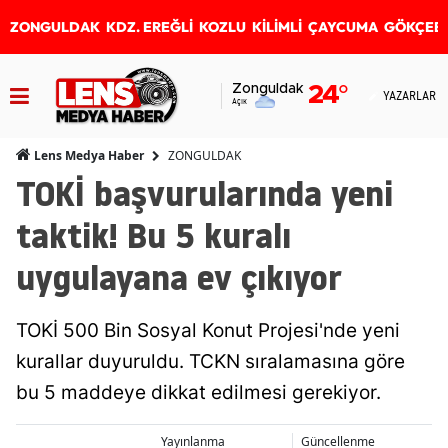
ZONGULDAK
KDZ. EREĞLİ
KOZLU
KİLİMLİ
ÇAYCUMA
GÖKÇEB
Zonguldak
24
°
YAZARLAR
Açık
ZONGULDAK
Lens Medya Haber
TOKİ başvurularında yeni
taktik! Bu 5 kuralı
uygulayana ev çıkıyor
TOKİ 500 Bin Sosyal Konut Projesi'nde yeni
kurallar duyuruldu. TCKN sıralamasına göre
bu 5 maddeye dikkat edilmesi gerekiyor.
Yayınlanma
Güncellenme