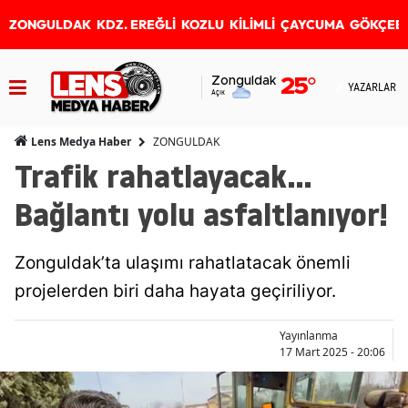
ZONGULDAK
KDZ. EREĞLİ
KOZLU
KİLİMLİ
ÇAYCUMA
GÖKÇEB
Zonguldak
25
°
YAZARLAR
Açık
ZONGULDAK
Lens Medya Haber
Trafik rahatlayacak...
Bağlantı yolu asfaltlanıyor!
Zonguldak’ta ulaşımı rahatlatacak önemli
projelerden biri daha hayata geçiriliyor.
Yayınlanma
17 Mart 2025 - 20:06