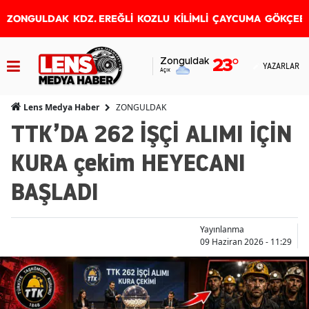
ZONGULDAK
KDZ. EREĞLİ
KOZLU
KİLİMLİ
ÇAYCUMA
GÖKÇEB
Zonguldak
23
°
YAZARLAR
Açık
ZONGULDAK
Lens Medya Haber
TTK’DA 262 İŞÇİ ALIMI İÇİN
KURA çekim HEYECANI
BAŞLADI
Yayınlanma
09 Haziran 2026 - 11:29