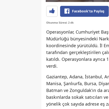
Facebook'ta Paylaş
Okunma Süresi: 2 dk
Operasyonlar, Cumhuriyet Başs
Müdürlüğü
bünyesindeki
Nark
koordinesinde yürütüldü. İl Em
tarafından gerçekleştirilen ça
katıldı. Operasyonlara ayrıca 
verdi.
Gaziantep, Adana, İstanbul, An
Manisa, Şanlıurfa, Bursa, Diyarb
Batman ve Zonguldak’ın da ara
baskınlarda sokak satıcıları ve
yönelik çok sayıda adrese eş 