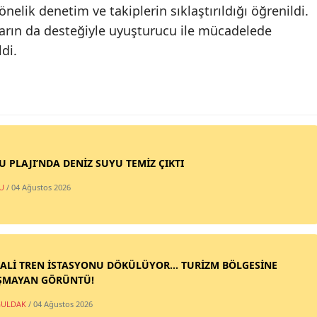
nelik denetim ve takiplerin sıklaştırıldığı öğrenildi.
ların da desteğiyle uyuşturucu ile mücadelede
ldi.
SU PLAJI’NDA DENİZ SUYU TEMİZ ÇIKTI
U
/ 04 Ağustos 2026
ALİ TREN İSTASYONU DÖKÜLÜYOR... TURİZM BÖLGESİNE
ŞMAYAN GÖRÜNTÜ!
ULDAK
/ 04 Ağustos 2026