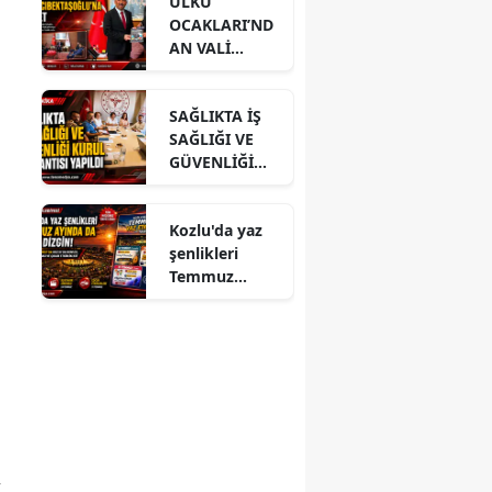
ÜLKÜ
OCAKLARI’ND
AN VALİ
HACIBEKTAŞO
ĞLU’NA
SAĞLIKTA İŞ
ZİYARET
SAĞLIĞI VE
GÜVENLİĞİ
KURUL
TOPLANTISI
Kozlu'da yaz
YAPILDI
şenlikleri
Temmuz
ayında da dolu
dizgin devam
ediyor!
,