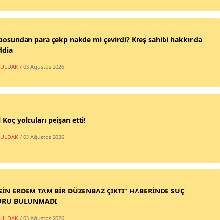
posundan para çekp nakde mi çevirdi? Kreş sahibi hakkında
ddia
ULDAK
/ 03 Ağustos 2026
 Koç yolcuları peişan etti!
ULDAK
/ 03 Ağustos 2026
SİN ERDEM TAM BİR DÜZENBAZ ÇIKTI” HABERİNDE SUÇ
URU BULUNMADI
ULDAK
/ 03 Ağustos 2026