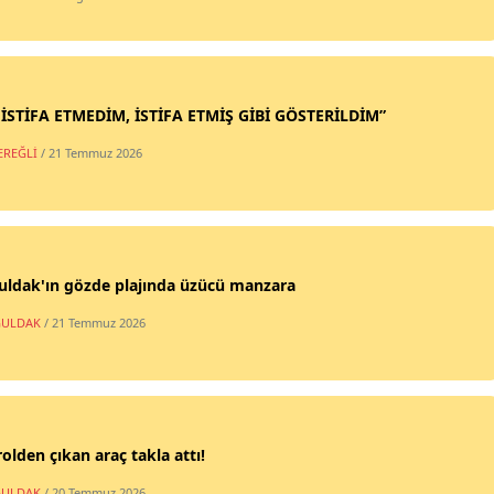
 İSTİFA ETMEDİM, İSTİFA ETMİŞ GİBİ GÖSTERİLDİM”
EREĞLİ
/ 21 Temmuz 2026
uldak'ın gözde plajında üzücü manzara
ULDAK
/ 21 Temmuz 2026
olden çıkan araç takla attı!
ULDAK
/ 20 Temmuz 2026