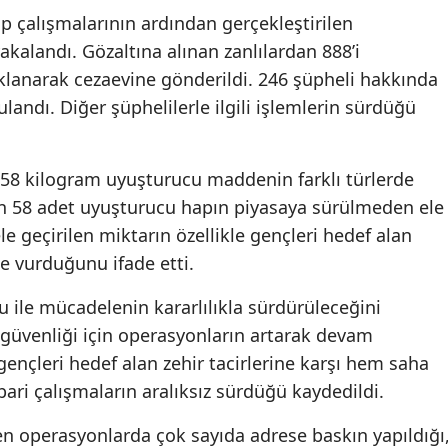
kip çalışmalarının ardından gerçekleştirilen
kalandı. Gözaltına alınan zanlılardan 888’i
klanarak cezaevine gönderildi. 246 şüpheli hakkında
landı. Diğer şüphelilerle ilgili işlemlerin sürdüğü
958 kilogram uyuşturucu maddenin farklı türlerde
in 58 adet uyuşturucu hapın piyasaya sürülmeden ele
r, ele geçirilen miktarın özellikle gençleri hedef alan
be vurduğunu ifade etti.
 ile mücadelenin kararlılıkla sürdürüleceğini
 güvenliği için operasyonların artarak devam
gençleri hedef alan zehir tacirlerine karşı hem saha
ari çalışmaların aralıksız sürdüğü kaydedildi.
en operasyonlarda çok sayıda adrese baskın yapıldığı