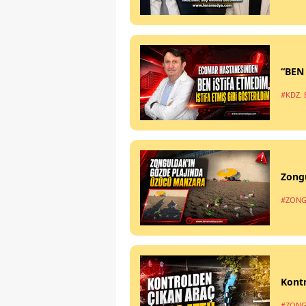
“BEN
#KDZ. 
Zong
#ZONG
Kontr
#ZONG