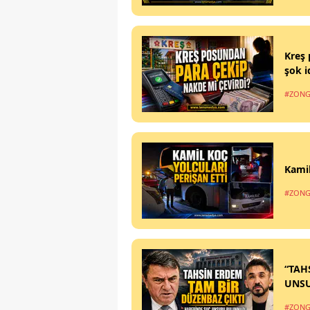
Kreş 
şok i
#ZONG
Kamil
#ZONG
“TAH
UNS
#ZONG