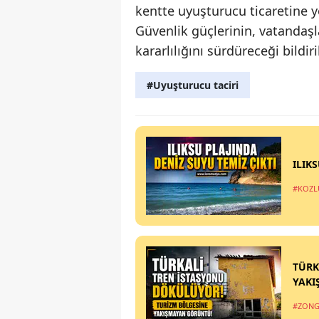
kentte uyuşturucu ticaretine yö
Güvenlik güçlerinin, vatandaş
kararlılığını sürdüreceği bildiri
#Uyuşturucu taciri
ILIK
#KOZL
TÜRK
YAKI
#ZONG