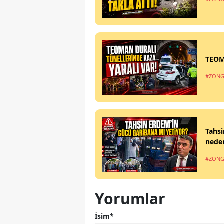
TEOM
#ZONG
Tahsi
nede
#ZONG
Yorumlar
İsim*