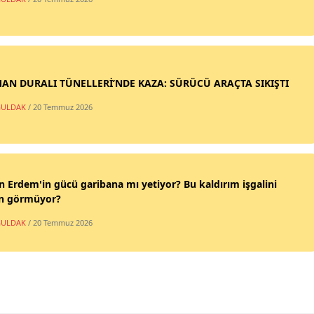
AN DURALI TÜNELLERİ’NDE KAZA: SÜRÜCÜ ARAÇTA SIKIŞTI
ULDAK
/ 20 Temmuz 2026
n Erdem'in gücü garibana mı yetiyor? Bu kaldırım işgalini
n görmüyor?
ULDAK
/ 20 Temmuz 2026