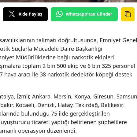
X'de Paylaş
Whatsapp'tan Gönder
avcılıklarının talimatı doğrultusunda,
Emniyet Gene
otik Suçlarla Mücadele Daire Başkanlığı
niyet Müdürlüklerine bağlı narkotik ekipleri
lışmalara toplam 2 bin 500 ekip ve 6 bin 325 personel
17 hava aracı ile 38 narkotik dedektör köpeği destek
talya, İzmir, Ankara, Mersin, Konya, Giresun, Samsun
akır, Kocaeli, Denizli, Hatay, Tekirdağ, Balıkesir,
larında bulunduğu 75 ilde gerçekleştirilen
 uyuşturucu ticareti yaptığı belirlenen şüphelilere
zamanlı operasyon düzenlendi.