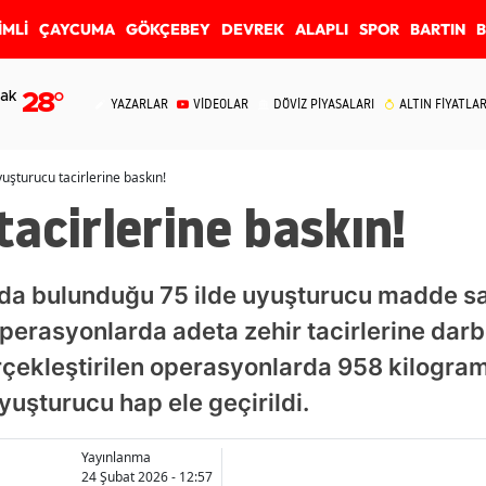
İMLİ
ÇAYCUMA
GÖKÇEBEY
DEVREK
ALAPLI
SPOR
BARTIN
ak
28
°
YAZARLAR
VİDEOLAR
DÖVİZ PİYASALARI
ALTIN FİYATLAR
uşturucu tacirlerine baskın!
acirlerine baskın!
da bulunduğu 75 ilde uyuşturucu madde sat
perasyonlarda adeta zehir tacirlerine darb
rçekleştirilen operasyonlarda 958 kilogra
yuşturucu hap ele geçirildi.
Yayınlanma
24 Şubat 2026 - 12:57