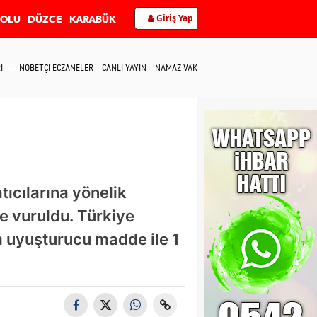
Giriş Yap
BOLU
DÜZCE
KARABÜK
I
NÖBETÇİ ECZANELER
CANLI YAYIN
NAMAZ VAKİTLERİ
İLETİŞİM
ıcılarına yönelik
e vuruldu. Türkiye
m uyuşturucu madde ile 1