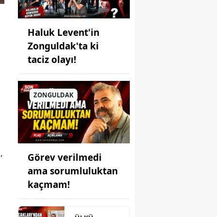
Haluk Levent'in
Zonguldak'ta ki
taciz olayı!
l
ZONGULDAK
,
Görev verilmedi
ama sorumluluktan
kaçmam!