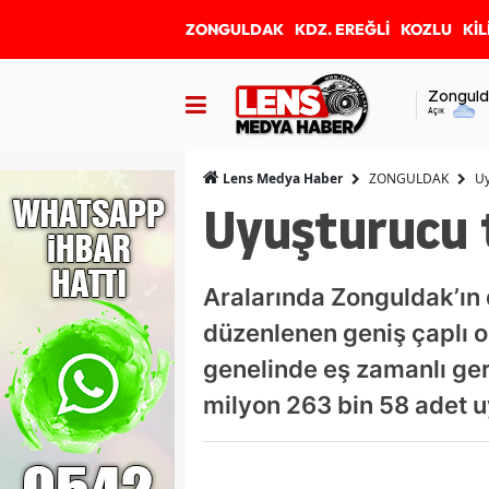
ZONGULDAK
KDZ. EREĞLİ
KOZLU
KİL
Zonguld
Açık
ZONGULDAK
Uy
Lens Medya Haber
Uyuşturucu t
Aralarında Zonguldak’ın 
düzenlenen geniş çaplı o
genelinde eş zamanlı ge
milyon 263 bin 58 adet u