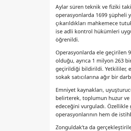
Aylar süren teknik ve fiziki ta
operasyonlarda 1699 şüpheli ya
çıkarıldıkları mahkemece tutu
ise adli kontrol hükümleri uygu
öğrenildi.
Operasyonlarda ele geçirilen 
olduğu, ayrıca 1 milyon 263 b
geçirildiği bildirildi. Yetkilile
sokak satıcılarına ağır bir dar
Emniyet kaynakları, uyuşturucu
belirterek, toplumun huzur ve
edeceğini vurguladı. Özellikle 
operasyonlarının hem de istihb
Zonguldak’ta da gerçekleştiril