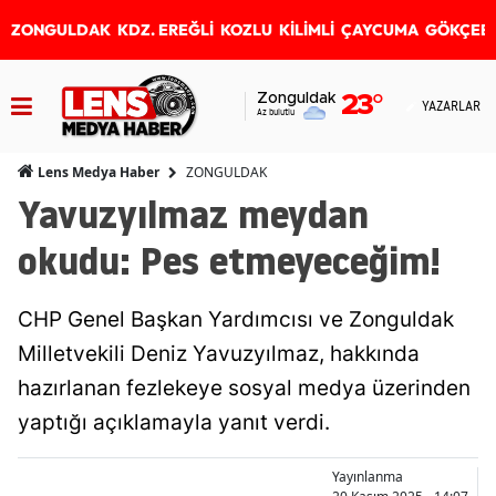
ZONGULDAK
KDZ. EREĞLİ
KOZLU
KİLİMLİ
ÇAYCUMA
GÖKÇEB
Zonguldak
23
°
YAZARLAR
Az bulutlu
ZONGULDAK
Lens Medya Haber
Yavuzyılmaz meydan
okudu: Pes etmeyeceğim!
CHP Genel Başkan Yardımcısı ve Zonguldak
Milletvekili Deniz Yavuzyılmaz, hakkında
hazırlanan fezlekeye sosyal medya üzerinden
yaptığı açıklamayla yanıt verdi.
Yayınlanma