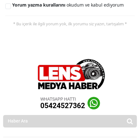
Yorum yazma kurallarını
okudum ve kabul ediyorum
* Bu içerik ile ilgili yorum yok, ilk yorumu siz yazın, tartışalım *
WHATSAPP HATTI
05424527362