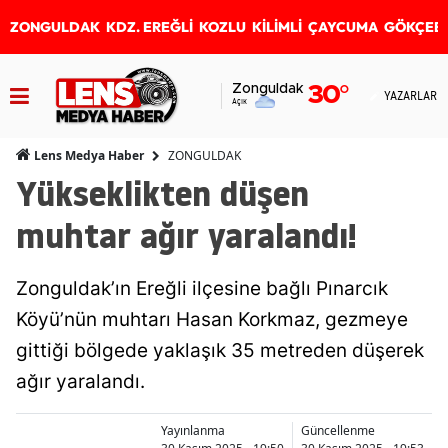
ZONGULDAK
KDZ. EREĞLİ
KOZLU
KİLİMLİ
ÇAYCUMA
GÖKÇEB
Zonguldak
30
°
YAZARLAR
Açık
ZONGULDAK
Lens Medya Haber
Yükseklikten düşen
muhtar ağır yaralandı!
Zonguldak’ın Ereğli ilçesine bağlı Pınarcık
Köyü’nün muhtarı Hasan Korkmaz, gezmeye
gittiği bölgede yaklaşık 35 metreden düşerek
ağır yaralandı.
Yayınlanma
Güncellenme