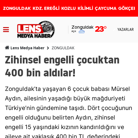
ZONGULDAK
KDZ. EREĞLİ
KOZLU
KİLİMLİ
ÇAYCUMA
GÖKÇEB
Zonguldak
23
°
YAZARLAR
Açık
ZONGULDAK
Lens Medya Haber
Zihinsel engelli çocuktan
400 bin aldılar!
Zonguldak’ta yaşayan 6 çocuk babası Mürsel
Aydın, ailesinin yaşadığı büyük mağduriyeti
Türkiye’nin gündemine taşıdı. Dört çocuğunun
engelli olduğunu belirten Aydın, zihinsel
engelli 15 yaşındaki kızının kandırıldığını ve
aileye ait yaklaşık 400 bin TL değerindeki