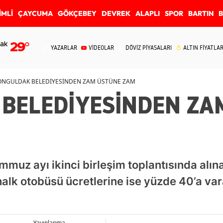
İMLİ
ÇAYCUMA
GÖKÇEBEY
DEVREK
ALAPLI
SPOR
BARTIN
ak
29
°
YAZARLAR
VİDEOLAR
DÖVİZ PİYASALARI
ALTIN FİYATLAR
ONGULDAK BELEDİYESİNDEN ZAM ÜSTÜNE ZAM
BELEDİYESİNDEN ZA
muz ayı ikinci birleşim toplantısında alına
 halk otobüsü ücretlerine ise yüzde 40’a v
Yayınlanma