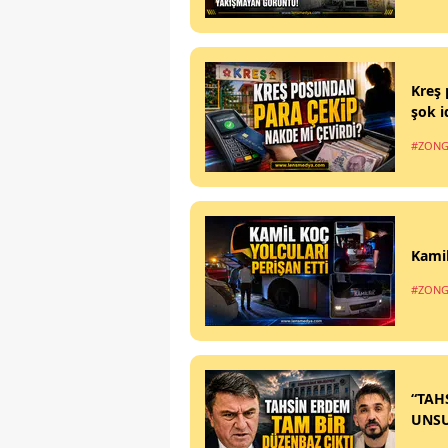
Kreş 
şok i
#ZONG
Kamil
#ZONG
“TAH
UNS