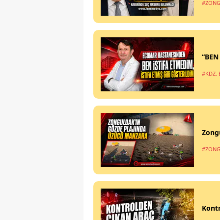
#ZONG
“BEN
#KDZ. 
Zong
#ZONG
Kontr