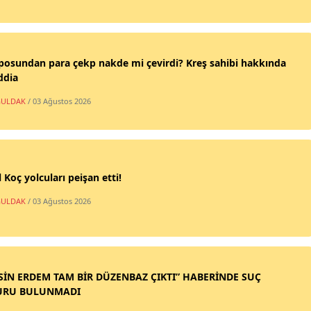
posundan para çekp nakde mi çevirdi? Kreş sahibi hakkında
ddia
ULDAK
/ 03 Ağustos 2026
 Koç yolcuları peişan etti!
ULDAK
/ 03 Ağustos 2026
SİN ERDEM TAM BİR DÜZENBAZ ÇIKTI” HABERİNDE SUÇ
URU BULUNMADI