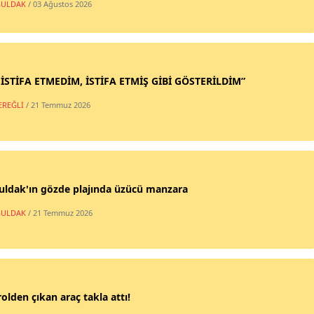
ULDAK
/ 03 Ağustos 2026
 İSTİFA ETMEDİM, İSTİFA ETMİŞ GİBİ GÖSTERİLDİM”
EREĞLİ
/ 21 Temmuz 2026
uldak'ın gözde plajında üzücü manzara
ULDAK
/ 21 Temmuz 2026
olden çıkan araç takla attı!