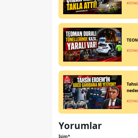
#ZONG
TEOM
#ZONG
Tahsi
nede
#ZONG
Yorumlar
İsim*