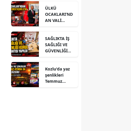
ÜLKÜ
OCAKLARI’ND
a
AN VALİ
HACIBEKTAŞO
ĞLU’NA
SAĞLIKTA İŞ
ZİYARET
SAĞLIĞI VE
GÜVENLİĞİ
KURUL
TOPLANTISI
Kozlu'da yaz
YAPILDI
şenlikleri
Temmuz
ayında da dolu
dizgin devam
ediyor!