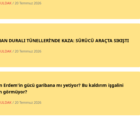
ULDAK
/ 20 Temmuz 2026
AN DURALI TÜNELLERİ’NDE KAZA: SÜRÜCÜ ARAÇTA SIKIŞTI
ULDAK
/ 20 Temmuz 2026
n Erdem'in gücü garibana mı yetiyor? Bu kaldırım işgalini
n görmüyor?
ULDAK
/ 20 Temmuz 2026