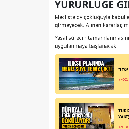
YÜRÜRLÜĞE Gİ
Mecliste oy çokluğuyla kabul 
girmeyecek. Alınan kararlar, me
Yasal sürecin tamamlanmasının
uygulanmaya başlanacak.
ILIK
#KOZL
TÜRK
YAKI
#ZONG