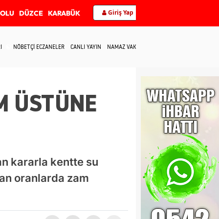
Giriş Yap
BOLU
DÜZCE
KARABÜK
I
NÖBETÇİ ECZANELER
CANLI YAYIN
NAMAZ VAKİTLERİ
İLETİŞİM
M ÜSTÜNE
n kararla kentte su
aran oranlarda zam