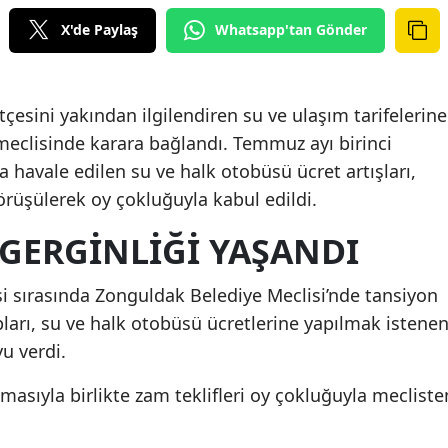
X'de Paylaş
Whatsapp'tan Gönder
çesini yakından ilgilendiren su ve ulaşım tarifelerine
e meclisinde karara bağlandı. Temmuz ayı birinci
a havale edilen su ve halk otobüsü ücret artışları,
görüşülerek oy çokluğuyla kabul edildi.
 GERGİNLİĞİ YAŞANDI
 sırasında Zonguldak Belediye Meclisi’nde tansiyon
ları, su ve halk otobüsü ücretlerine yapılmak istene
u verdi.
sıyla birlikte zam teklifleri oy çokluğuyla mecliste