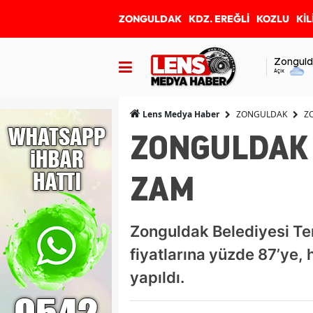
ZONGULDAK
KDZ. EREĞLİ
KOZLU
KİL
Zonguld
Açık
ZONGULDAK
Z
Lens Medya Haber
ZONGULDAK 
ZAM
Zonguldak Belediyesi Tem
fiyatlarına yüzde 87’ye,
yapıldı.