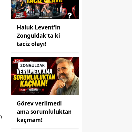
Haluk Levent'in
Zonguldak'ta ki
taciz olayı!
ZONGULDAK
n
Görev verilmedi
ama sorumluluktan
n
kaçmam!