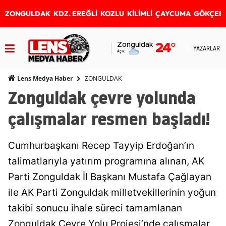
ZONGULDAK
KDZ. EREĞLİ
KOZLU
KİLİMLİ
ÇAYCUMA
GÖKÇEB
Zonguldak
24
°
YAZARLAR
Açık
ZONGULDAK
Lens Medya Haber
Zonguldak çevre yolunda
çalışmalar resmen başladı!
Cumhurbaşkanı Recep Tayyip Erdoğan’ın
talimatlarıyla yatırım programına alınan, AK
Parti Zonguldak İl Başkanı Mustafa Çağlayan
ile AK Parti Zonguldak milletvekillerinin yoğun
takibi sonucu ihale süreci tamamlanan
Zonguldak Çevre Yolu Projesi’nde çalışmalar