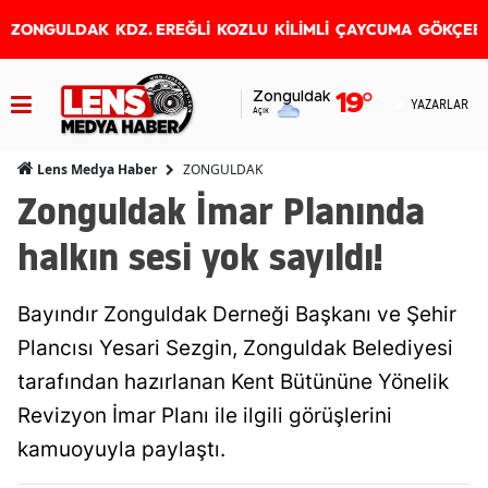
ZONGULDAK
KDZ. EREĞLİ
KOZLU
KİLİMLİ
ÇAYCUMA
GÖKÇEB
Zonguldak
19
°
YAZARLAR
Açık
ZONGULDAK
Lens Medya Haber
Zonguldak İmar Planında
halkın sesi yok sayıldı!
Bayındır Zonguldak Derneği Başkanı ve Şehir
Plancısı Yesari Sezgin, Zonguldak Belediyesi
tarafından hazırlanan Kent Bütününe Yönelik
Revizyon İmar Planı ile ilgili görüşlerini
kamuoyuyla paylaştı.