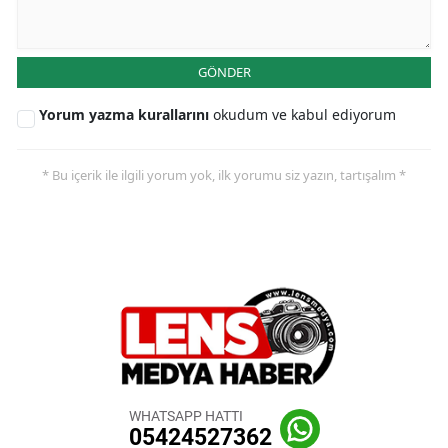
GÖNDER
Yorum yazma kurallarını
okudum ve kabul ediyorum
* Bu içerik ile ilgili yorum yok, ilk yorumu siz yazın, tartışalım *
WHATSAPP HATTI
05424527362