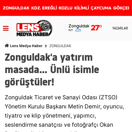
ZONGULDAK
KDZ. EREĞLİ
KOZLU
KİLİMLİ
ÇAYCUMA
GÖKÇEB
Zonguldak
27
°
YAZARLAR
Açık
ZONGULDAK
Lens Medya Haber
Zonguldak'a yatırım
masada... Ünlü isimle
görüştüler!
Zonguldak Ticaret ve Sanayi Odası (ZTSO)
Yönetim Kurulu Başkanı Metin Demir, oyuncu,
tiyatro ve klip yönetmeni, yapımcı,
seslendirme sanatçısı ve fotoğrafçı Okan