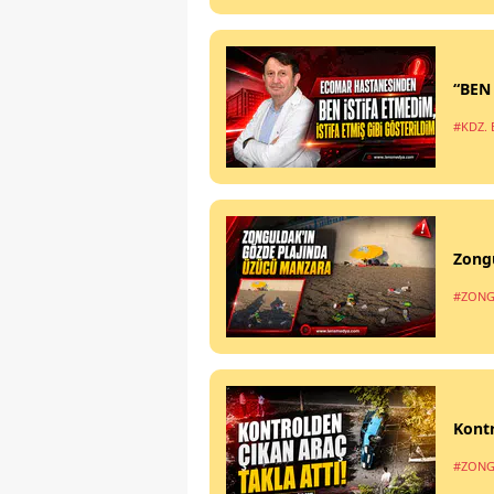
“BEN
#KDZ. 
Zong
#ZONG
Kontr
#ZONG