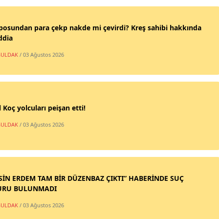
posundan para çekp nakde mi çevirdi? Kreş sahibi hakkında
ddia
ULDAK
/ 03 Ağustos 2026
 Koç yolcuları peişan etti!
ULDAK
/ 03 Ağustos 2026
SİN ERDEM TAM BİR DÜZENBAZ ÇIKTI” HABERİNDE SUÇ
URU BULUNMADI
ULDAK
/ 03 Ağustos 2026