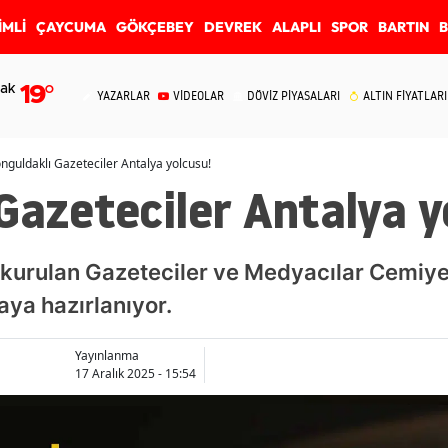
İMLİ
ÇAYCUMA
GÖKÇEBEY
DEVREK
ALAPLI
SPOR
BARTIN
ak
19
°
YAZARLAR
VİDEOLAR
DÖVİZ PİYASALARI
ALTIN FİYATLARI
nguldaklı Gazeteciler Antalya yolcusu!
Gazeteciler Antalya y
 kurulan Gazeteciler ve Medyacılar Cemiyet
ya hazırlanıyor.
Yayınlanma
17 Aralık 2025 - 15:54