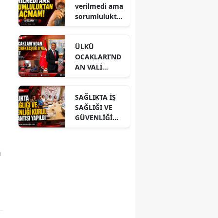
verilmedi ama
sorumlulukta
n kaçmam!
ÜLKÜ
OCAKLARI’ND
AN VALİ
HACIBEKTAŞO
ĞLU’NA
SAĞLIKTA İŞ
ZİYARET
SAĞLIĞI VE
GÜVENLİĞİ
KURUL
TOPLANTISI
YAPILDI
n