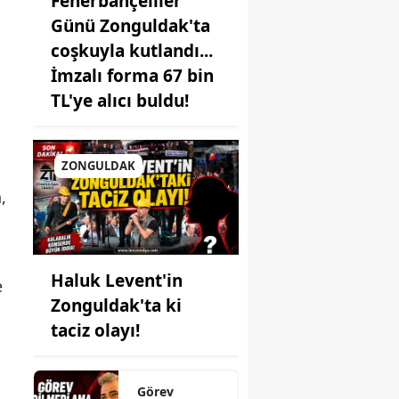
Fenerbahçeliler
Günü Zonguldak'ta
coşkuyla kutlandı...
İmzalı forma 67 bin
TL'ye alıcı buldu!
ZONGULDAK
,
Haluk Levent'in
e
Zonguldak'ta ki
taciz olayı!
Görev