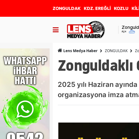
ZONGULDAK
KDZ. EREĞLİ
KOZLU
KİL
Zonguld
Açık
ZONGULDAK
Zo
Lens Medya Haber
Zonguldaklı 
2025 yılı Haziran ayında
organizasyona imza atma