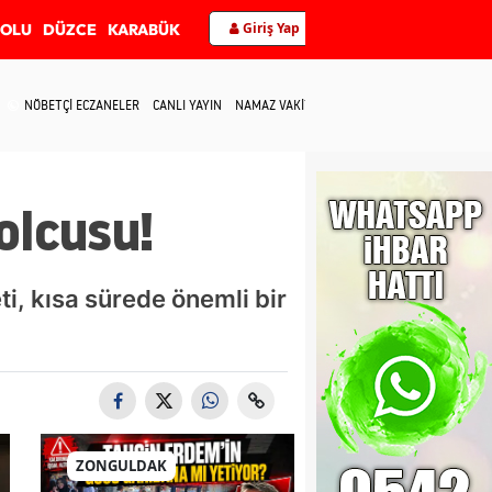
Giriş Yap
BOLU
DÜZCE
KARABÜK
NÖBETÇİ ECZANELER
CANLI YAYIN
NAMAZ VAKİTLERİ
İLETİŞİM
olcusu!
i, kısa sürede önemli bir
ZONGULDAK