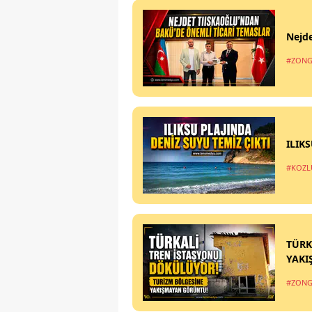
Nejde
#ZONG
ILIK
#KOZL
TÜRK
YAKI
#ZONG