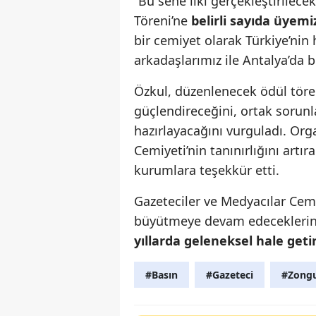
“Bu sene ilki gerçekleştirilec
Töreni’ne
belirli sayıda üyem
bir cemiyet olarak Türkiye’nin
arkadaşlarımız ile Antalya’da 
Özkul, düzenlenecek ödül töre
güçlendireceğini, ortak sorun
hazırlayacağını vurguladı. Or
Cemiyeti’nin tanınırlığını artı
kurumlara teşekkür etti.
Gazeteciler ve Medyacılar Cem
büyütmeye devam edeceklerini
yıllarda geleneksel hale geti
#Basın
#Gazeteci
#Zong