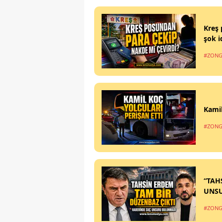
Kreş 
şok i
#ZONG
Kamil
#ZONG
“TAH
UNS
#ZONG