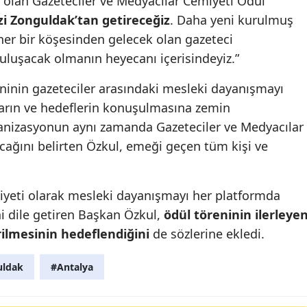
ek olan Gazeteciler ve Medyacılar Cemiyeti Ödül
izi Zonguldak’tan getireceğiz
. Daha yeni kurulmuş
 her bir köşesinden gelecek olan gazeteci
buluşacak olmanın heyecanı içerisindeyiz.”
ninin gazeteciler arasındaki mesleki dayanışmayı
ların ve hedeflerin konuşulmasına zemin
ganizasyonun aynı zamanda Gazeteciler ve Medyacılar
racağını belirten Özkul, emeği geçen tüm kişi ve
iyeti olarak mesleki dayanışmayı her platformda
 dile getiren Başkan Özkul,
ödül töreninin ilerleye
rilmesinin hedeflendiğini
de sözlerine ekledi.
uldak
#Antalya