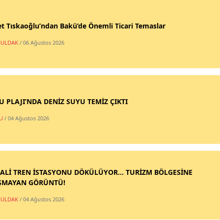
t Tıskaoğlu’ndan Bakü’de Önemli Ticari Temaslar
ULDAK
/ 06 Ağustos 2026
SU PLAJI’NDA DENİZ SUYU TEMİZ ÇIKTI
U
/ 04 Ağustos 2026
ALİ TREN İSTASYONU DÖKÜLÜYOR... TURİZM BÖLGESİNE
ŞMAYAN GÖRÜNTÜ!
ULDAK
/ 04 Ağustos 2026