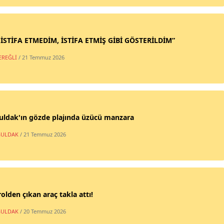
 İSTİFA ETMEDİM, İSTİFA ETMİŞ GİBİ GÖSTERİLDİM”
EREĞLİ
/ 21 Temmuz 2026
uldak'ın gözde plajında üzücü manzara
ULDAK
/ 21 Temmuz 2026
olden çıkan araç takla attı!
ULDAK
/ 20 Temmuz 2026