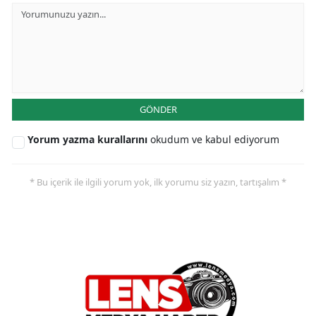
GÖNDER
Yorum yazma kurallarını
okudum ve kabul ediyorum
* Bu içerik ile ilgili yorum yok, ilk yorumu siz yazın, tartışalım *