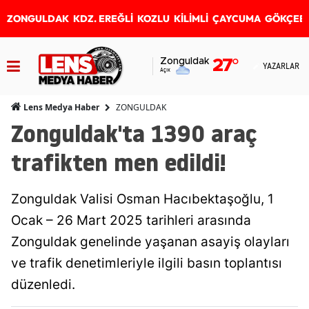
ZONGULDAK
KDZ. EREĞLİ
KOZLU
KİLİMLİ
ÇAYCUMA
GÖKÇEB
Zonguldak
27
°
YAZARLAR
Açık
ZONGULDAK
Lens Medya Haber
Zonguldak'ta 1390 araç
trafikten men edildi!
Zonguldak Valisi Osman Hacıbektaşoğlu, 1
Ocak – 26 Mart 2025 tarihleri arasında
Zonguldak genelinde yaşanan asayiş olayları
ve trafik denetimleriyle ilgili basın toplantısı
düzenledi.