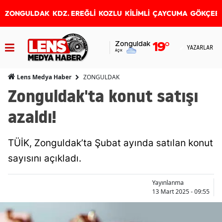
ZONGULDAK
KDZ. EREĞLİ
KOZLU
KİLİMLİ
ÇAYCUMA
GÖKÇEB
Zonguldak
19
°
YAZARLAR
Açık
ZONGULDAK
Lens Medya Haber
Zonguldak'ta konut satışı
azaldı!
TÜİK, Zonguldak’ta Şubat ayında satılan konut
sayısını açıkladı.
Yayınlanma
13 Mart 2025 - 09:55