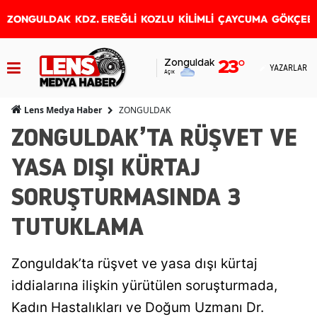
ZONGULDAK
KDZ. EREĞLİ
KOZLU
KİLİMLİ
ÇAYCUMA
GÖKÇEB
Zonguldak
23
°
YAZARLAR
Açık
ZONGULDAK
Lens Medya Haber
ZONGULDAK’TA RÜŞVET VE
YASA DIŞI KÜRTAJ
SORUŞTURMASINDA 3
TUTUKLAMA
Zonguldak’ta rüşvet ve yasa dışı kürtaj
iddialarına ilişkin yürütülen soruşturmada,
Kadın Hastalıkları ve Doğum Uzmanı Dr.