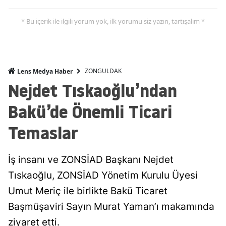
* Bu içerik ile ilgili yorum yok, ilk yorumu siz yazın, tartışalım *
ZONGULDAK
Lens Medya Haber
Nejdet Tıskaoğlu’ndan
Bakü’de Önemli Ticari
Temaslar
İş insanı ve ZONSİAD Başkanı Nejdet
Tıskaoğlu, ZONSİAD Yönetim Kurulu Üyesi
Umut Meriç ile birlikte Bakü Ticaret
Başmüşaviri Sayın Murat Yaman’ı makamında
ziyaret etti.