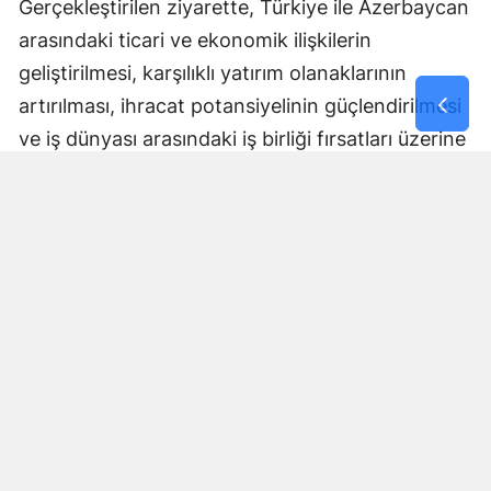
Gerçekleştirilen ziyarette, Türkiye ile Azerbaycan
arasındaki ticari ve ekonomik ilişkilerin
geliştirilmesi, karşılıklı yatırım olanaklarının
artırılması, ihracat potansiyelinin güçlendirilmesi
ve iş dünyası arasındaki iş birliği fırsatları üzerine
kapsamlı değerlendirmelerde bulunuldu.
Ziyaret kapsamında, ZONSİAD tarafından
düzenlenen 3. Zonguldak Genel Ticaret Fuarı’na
ait Üye Firma Katılım Dergisi Sayın Murat
Yaman’a takdim edilerek fuarın kapsamı,
Zonguldak iş dünyasının üretim gücü ve bölgenin
yatırım potansiyeli hakkında bilgi verildi.
Ayrıca, Zonguldak’ın emeğini, alın terini ve köklü
madencilik kültürünü simgeleyen Madenci