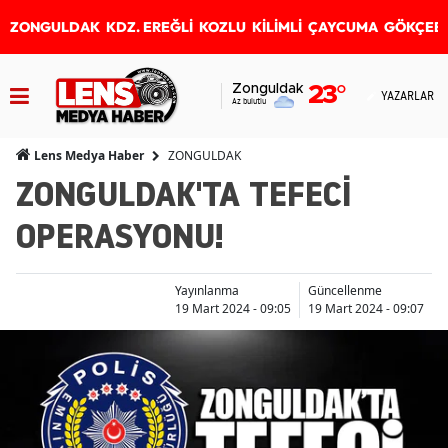
ZONGULDAK
KDZ. EREĞLİ
KOZLU
KİLİMLİ
ÇAYCUMA
GÖKÇEB
Zonguldak
23
°
YAZARLAR
Az bulutlu
ZONGULDAK
Lens Medya Haber
ZONGULDAK'TA TEFECİ
OPERASYONU!
Yayınlanma
Güncellenme
19 Mart 2024 - 09:05
19 Mart 2024 - 09:07