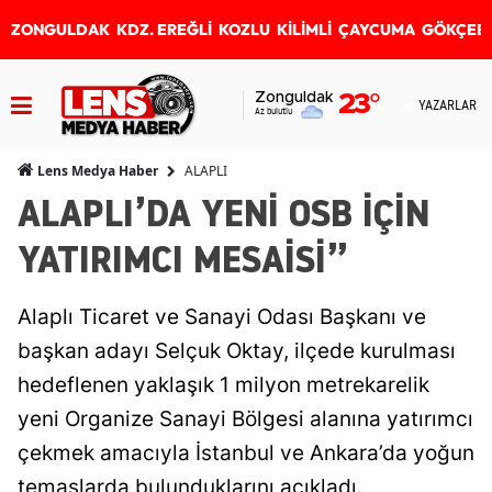
ZONGULDAK
KDZ. EREĞLİ
KOZLU
KİLİMLİ
ÇAYCUMA
GÖKÇEB
Zonguldak
23
°
YAZARLAR
Az bulutlu
ALAPLI
Lens Medya Haber
ALAPLI’DA YENİ OSB İÇİN
YATIRIMCI MESAİSİ”
Alaplı Ticaret ve Sanayi Odası Başkanı ve
başkan adayı Selçuk Oktay, ilçede kurulması
hedeflenen yaklaşık 1 milyon metrekarelik
yeni Organize Sanayi Bölgesi alanına yatırımcı
çekmek amacıyla İstanbul ve Ankara’da yoğun
temaslarda bulunduklarını açıkladı.