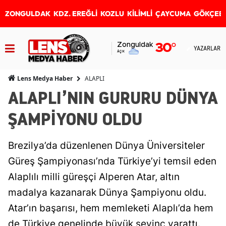
ZONGULDAK
KDZ. EREĞLİ
KOZLU
KİLİMLİ
ÇAYCUMA
GÖKÇEB
Zonguldak
30
°
YAZARLAR
Açık
ALAPLI
Lens Medya Haber
ALAPLI’NIN GURURU DÜNYA
ŞAMPİYONU OLDU
Brezilya’da düzenlenen Dünya Üniversiteler
Güreş Şampiyonası’nda Türkiye’yi temsil eden
Alaplılı milli güreşçi Alperen Atar, altın
madalya kazanarak Dünya Şampiyonu oldu.
Atar’ın başarısı, hem memleketi Alaplı’da hem
de Türkiye genelinde büyük sevinç yarattı.