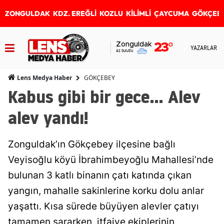
ZONGULDAK
KDZ. EREĞLİ
KOZLU
KİLİMLİ
ÇAYCUMA
GÖKÇEB
Zonguldak
23
°
YAZARLAR
Az bulutlu
GÖKÇEBEY
Lens Medya Haber
Kabus gibi bir gece... Alev
alev yandı!
Zonguldak’ın Gökçebey ilçesine bağlı
Veyisoğlu köyü İbrahimbeyoğlu Mahallesi’nde
bulunan 3 katlı binanın çatı katında çıkan
yangın, mahalle sakinlerine korku dolu anlar
yaşattı. Kısa sürede büyüyen alevler çatıyı
tamamen sararken, itfaiye ekiplerinin