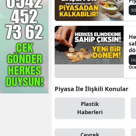
Pi
SO
He
sa
dö
UL
Oca
Piyasa İle İlişkili Konular
Plastik
Haberleri
Çeyrek