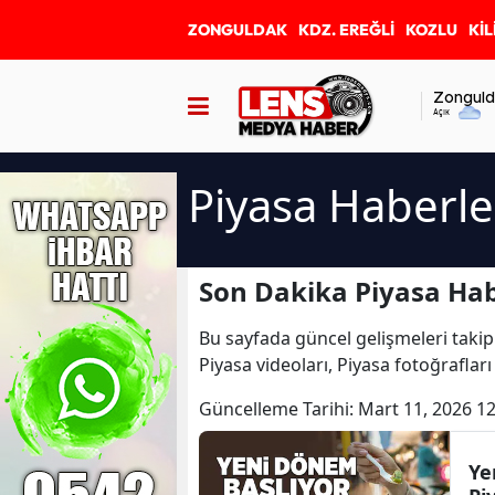
ZONGULDAK
KDZ. EREĞLİ
KOZLU
KİL
Zonguld
Açık
Piyasa Haberle
Son Dakika Piyasa Hab
Bu sayfada güncel gelişmeleri takip
Piyasa videoları, Piyasa fotoğraflar
Güncelleme Tarihi:
Mart 11, 2026 12
Ye