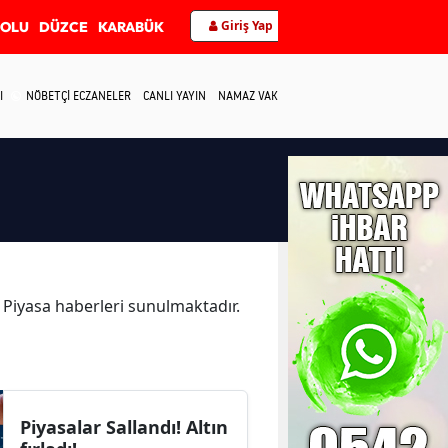
Giriş Yap
BOLU
DÜZCE
KARABÜK
I
NÖBETÇİ ECZANELER
CANLI YAYIN
NAMAZ VAKİTLERİ
İLETİŞİM
a Piyasa haberleri sunulmaktadır.
Piyasalar Sallandı! Altın