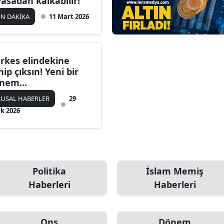
yasadan kalkabilir!
N DAKİKA
11 Mart 2026
rkes elindekine
hip çıksın! Yeni bir
nem...
USAL HABERLER
29
k 2026
Politika
İslam Memiş
Haberleri
Haberleri
Ons
Dönem