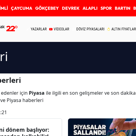
İMLİ
ÇAYCUMA
GÖKÇEBEY
DEVREK
ALAPLI
SPOR
BARTIN
ak
22
°
YAZARLAR
VİDEOLAR
DÖVİZ PİYASALARI
ALTIN FİYATLAR
ri
erleri
 edenler için
Piyasa
ile ilgili en son gelişmeler ve son dakik
ı ve Piyasa haberleri
:21
ni dönem başlıyor: